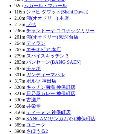
92m
ムガール・マハール
116m
シャヒ ダワット(Shahi Dawat)
210m
鴻(オオドリー) 本店
213m
プペ
236m
チャントーヤ ココナッツカリー
261m
鴻(オオドリー) 駿河台店
264m
ディラン
267m
エチオピア 本店
279m
スパイスキッチン３
283m
バンセーン(BANG SAEN)
287m
チャボ
301m
ガンディーマハル
317m
ボルツ 神田店
320m
キッチン南海 神保町店
321m
日乃屋カレー 神保町店
330m
古瀬戸
356m
共栄堂
356m
ティーヌン 神保町店
365m
SANGAM(サンガム)(3) 神保町店
369m
ユニーク
390m
さぼうる2