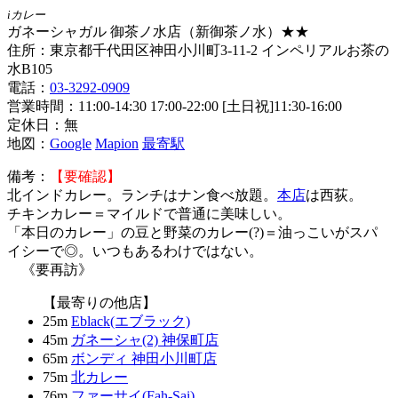
iカレー
ガネーシャガル 御茶ノ水店（新御茶ノ水）★★
住所：東京都千代田区神田小川町3-11-2 インペリアルお茶の
水B105
電話：
03-3292-0909
営業時間：11:00-14:30 17:00-22:00 [土日祝]11:30-16:00
定休日：無
地図：
Google
Mapion
最寄駅
備考：
【要確認】
北インドカレー。ランチはナン食べ放題。
本店
は西荻。
チキンカレー＝マイルドで普通に美味しい。
「本日のカレー」の豆と野菜のカレー(?)＝油っこいがスパ
イシーで◎。いつもあるわけではない。
《要再訪》
【最寄りの他店】
25m
Eblack(エブラック)
45m
ガネーシャ(2) 神保町店
65m
ボンディ 神田小川町店
75m
北カレー
76m
ファーサイ(Fah-Sai)