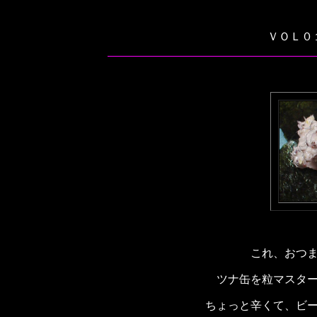
ＶＯＬ０
これ、おつ
ツナ缶を粒マスタ
ちょっと辛くて、ビ