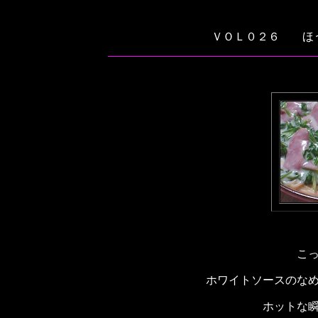
ＶＯＬ０２６ ほ
こ
ホワイトソースのな
ホットな