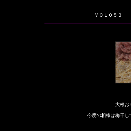
ＶＯＬ０５３ 
大根お
今度の相棒は梅干し