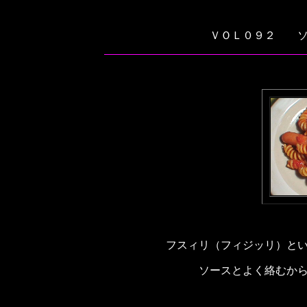
ＶＯＬ０９２ ソ
フスィリ（フィジッリ）と
ソースとよく絡むか