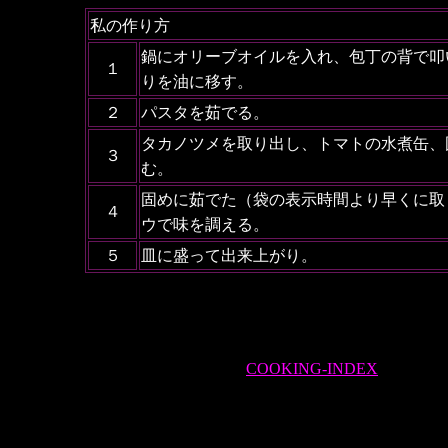
私の作り方
鍋にオリーブオイルを入れ、包丁の背で叩
１
りを油に移す。
２
パスタを茹でる。
タカノツメを取り出し、トマトの水煮缶、
３
む。
固めに茹でた（袋の表示時間より早くに取
４
ウで味を調える。
５
皿に盛って出来上がり。
COOKING-INDEX