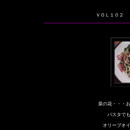
ＶＯＬ１０２ 
菜の花・・・
パスタで
オリーブオ