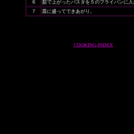
６
茹で上がったパスタを５のフライパンに入
７
皿に盛ってできあがり。
COOKING-INDEX