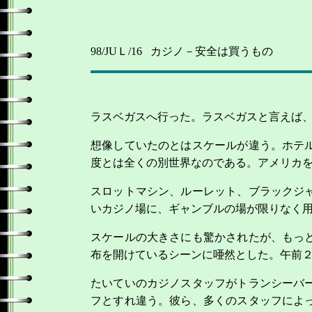
98/JUＬ/16
カジノ－安全は買うもの
ラスベガスへ
行った。ラスベガスと言えば
想像していたのとはスケールが違う。ホテ
度とは全くの別世界なのである。アメリカ
スロットマシン、ルーレット、ブラックジ
いカジノ場に、ギャンブルの場が限りなく
スケールの大きさにも驚かされたが、もっ
布を開けているシーンに唖然とした。午前
たいていのカジノスタッフがトランシーバ
フとすれ違う。彼ら、多くのスタッフによ