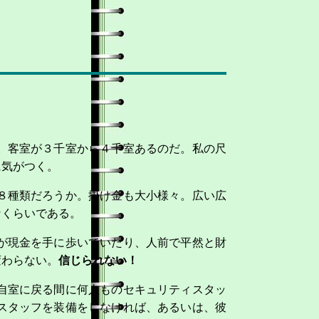
。客室が３千室から４千室あるのだ。私の尺
に気がつく。
８種類だろうか。掛け金も大小様々。広い広
なくらいである。
が現金を手に歩いていたり、人前で平然と財
変わらない。
信じられない！
自室に戻る間に何人ものセキュリティスタッ
スタッフを装備をしなければ、あるいは、彼