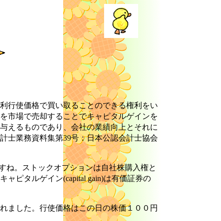
利行使価格で買い取ることのできる権利をい
を市場で売却することでキャピタルゲインを
与えるものであり、会社の業績向上とそれに
計士業務資料集第39号：日本公認会計士協会
意味ですね。ストックオプションは自社株購入権と
イン(capital gain)は有価証券の
れました。行使価格はこの日の株価１００円