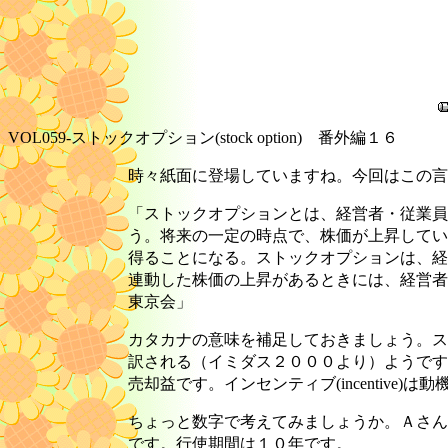
VOL059-ストックオプション(stock option) 番外編１６
時々紙面に登場していますね。今回はこの言
「ストックオプションとは、経営者・従業員
う。将来の一定の時点で、株価が上昇してい
得ることになる。ストックオプションは、経
連動した株価の上昇があるときには、経営者
東京会」
カタカナの意味を補足しておきましょう。ストッ
訳される（イミダス２０００より）ようですが、
売却益です。インセンティブ(incentive)
ちょっと数字で考えてみましょうか。Ａさん
です。行使期間は１０年です。