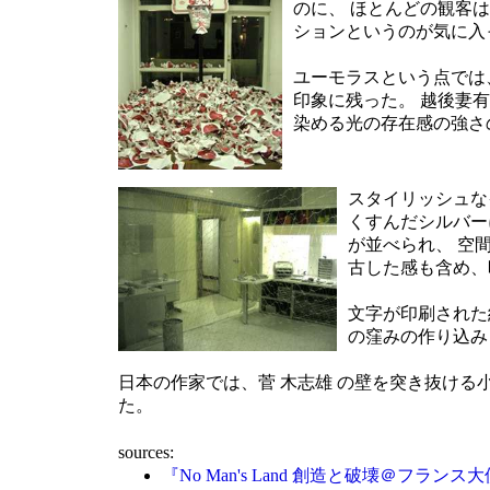
のに、 ほとんどの観客
ションというのが気に入
ユーモラスという点では、目
印象に残った。 越後妻
染める光の存在感の強さ
スタイリッシュなイ
くすんだシルバー
が並べられ、 空
古した感も含め、
文字が印刷された紙 
の窪みの作り込み
日本の作家では、菅 木志雄 の壁を突き抜ける小石の並
た。
sources:
『No Man's Land 創造と破壊＠フラ