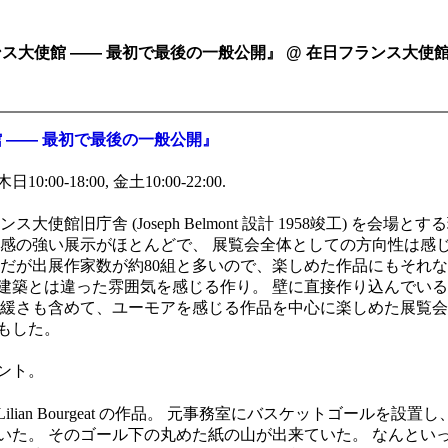
壊＠フランス大使館 —— 最初で最後の一般公開』 @ 在日フランス大使館
使館 —— 最初で最後の一般公開』
 木日10:00-18:00, 金土10:00-22:00.
館旧庁舎 (Joseph Belmont 設計 1958竣工) を会場
た感の強い展示がほとんどで、 展覧会全体としての方向性は感
だが出展作家数が約80組と多いので、楽しめた作品にもそれな
建築とは違った雰囲気を感じる作り。 壁に直接作り込んでい
緩さも含めて、ユーモアを感じる作品を中心に楽しめた展覧会だっ
もした。
ント。
lian Bourgeat の作品。 元事務室にバスケットゴールを設
いた。 そのゴール下の丸めた紙の山が出来ていた。 なんとい