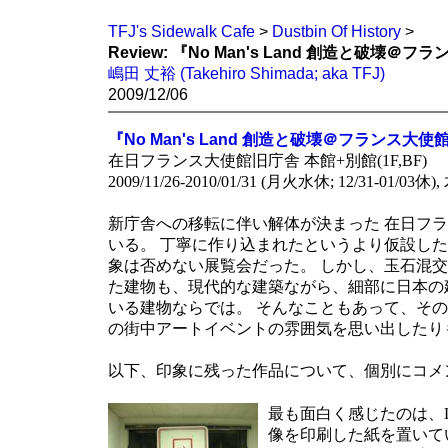
TFJ's Sidewalk Cafe
>
Dustbin Of History
>
Review: 『No Man's Land 創造と破
嶋田 丈裕 (Takehiro Shimada; aka TFJ)
2009/12/06
『No Man's Land 創造と破壊＠フランス大
在日フランス大使館旧庁舎 本館+別館(1F,BF)
2009/11/26-2010/01/31 (月火水休; 12/31-01/03休),
新庁舎への移転に伴い解体が決まった 在日フランス大使
いる。 丁寧に作り込まれたというより仮設し
象は否めない展覧会だった。 しかし、玉石混交
た建物も、現代的な建築ながら、細部に日本の
いる建物ならでは。 そんなこともあって、その
の街中アートイベントの雰囲気を思い出したり
以下、印象に残った作品について、個別にコメ
最も面白く感じたのは、Li
像を印刷した紙を置いて