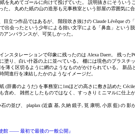
は紙を丸めてゴールに向けて投げていた。 説明抜きにそういう
った。 丸めた紙の山の造形も元事務室という部屋の雰囲気に
立つ作品ではあるが、 階段吹き抜けの Claude Lévêque
有で出会ったという少年による拙い文字による「鼻血」という脱
のアンバランスが、可笑しかった。
ンスタレーションで印象に残ったのは Alexa Daerr。 残っ
に塗り、白い什器の上に並べている。 棚には現色のプラスチ
間を薄く区切るように網のようなものがかけられている。 新品
時間進行を凍結したかのようなイメージだ。
(辞書のようだ) を事務室に1mほどの高さに敷き詰めた Cécile
も含め、 雑然としたものではなく、すっきりミニマルに仕上
び、 plaplax (近森 基, 久納 鏡子, 筧 康明, 小原 藍
ンス大使館 —— 最初で最後の一般公開』