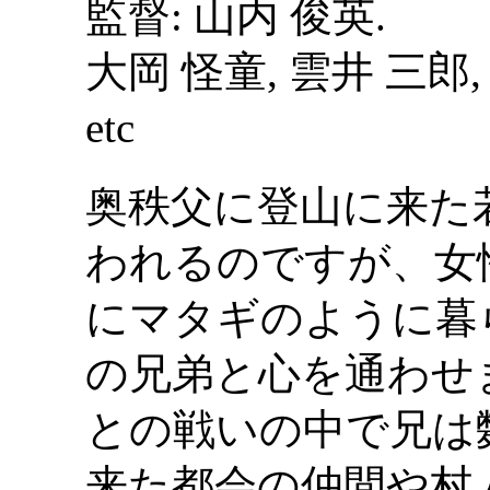
監督: 山内 俊英.
大岡 怪童, 雲井 三郎,
etc
奥秩父に登山に来た
われるのですが、女性 
にマタギのように暮
の兄弟と心を通わせ
との戦いの中で兄は
来た都会の仲間や村