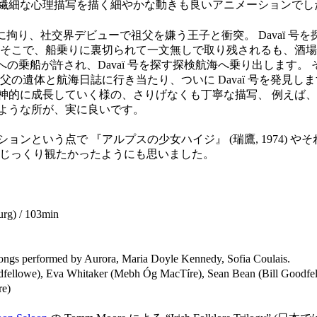
繊細な心理描写を描く細やかな動きも良いアニメーションでし
い出に拘り、社交界デビューで祖父を嫌う王子と衝突。 Davaï 
そこで、船乗りに裏切られて一文無しで取り残されるも、酒場の女
号への乗船が許され、Davaï 号を探す探検航海へ乗り出します。 
父の遺体と航海日誌に行き当たり、ついに Davaï 号を発見し
的に成長していく様の、さりげなくも丁寧な描写、 例えば、O
ような所が、実に良いです。
ンという点で 『アルプスの少女ハイジ』 (瑞鷹, 1974) や
ズでじっくり観たかったようにも思いました。
rg) / 103min
Songs performed by Aurora, Maria Doyle Kennedy, Sofia Coulais.
odfellowe), Eva Whitaker (Mebh Óg MacTíre), Sean Bean (Bill Goodf
re)