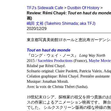
TFJ's Sidewalk Cafe
>
Dustbin Of History
>
Review: Rémi Chayé:
Tout en haut du mond
画)
嶋田 丈裕 (Takehiro Shimada; aka TFJ)
2020/12/29
東京都写真美術館1Fホールと恵比寿ガーデンシ
Tout en haut du monde
『ロング・ウェイ・ノース』
Long Way North
2015 /
Sacrebleu Productions
(France),
Maybe Movie
Réalisé par Rémi Chayé.
Scénario original: Claire Paoletti, Patricia Valeix. Ada
Création graphique: Rémi Chayé. Premiére assistante ré
Musique: Jonathan Morali.
Avec la voix de Christa Théret (Sasha).
19世紀末ロシア、探検家の祖父を持つ貴族のお嬢様
スの作家によるアニメーション映画です。 舞台
でした。 シルクスクリーン版画の様な枠線の