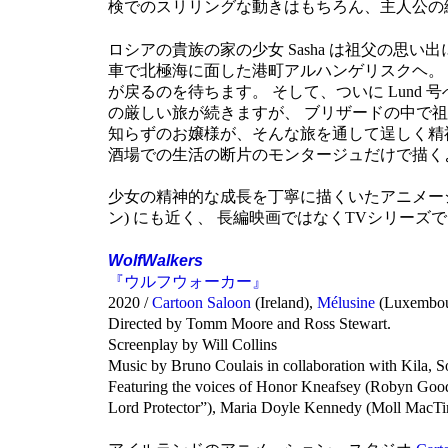
検でのスリリングな動きはもちろん、主人公の
ロシアの貴族の家の少女 Sasha は祖父の思
車で北極海に面した港町アルハンゲリスクヘ。 
が戻るのを待ちます。 そして、ついに Lund 
の厳しい旅が続きますが、 ブリザードの中で祖
知らずのお嬢様が、そんな旅を通して逞しく精神
酒場での生活の断片のモンタージュだけで描く
少女の精神的な成長を丁寧に描くいたアニメーショ
ン) にも近く、 長編映画ではなくTVシリー
WolfWalkers
『ウルフウォーカー』
2020 /
Cartoon Saloon
(Ireland),
Mélusine
(Luxembou
Directed by Tomm Moore and Ross Stewart.
Screenplay by Will Collins
Music by Bruno Coulais in collaboration with Kila, 
Featuring the voices of Honor Kneafsey (Robyn Go
Lord Protector”), Maria Doyle Kennedy (Moll MacTi