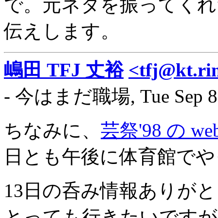
で。元ネタを振ってくれ
伝えします。
嶋田 TFJ 丈裕
<tfj@kt.ri
- 今はまだ職場, Tue Sep 8 2
ちなみに、
芸祭'98 の web 
日とも午後に体育館でや
13日の呑み情報ありが
とっても行きたいですが