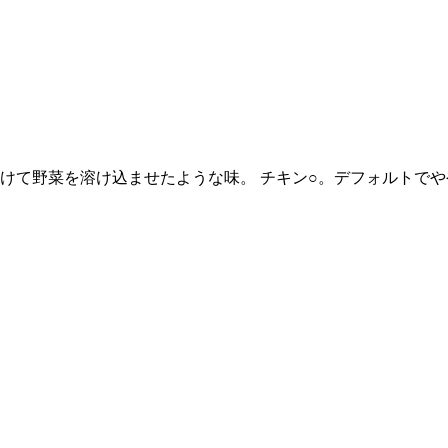
かけて野菜を溶け込ませたような味。 チキン○。デフォルトで
。