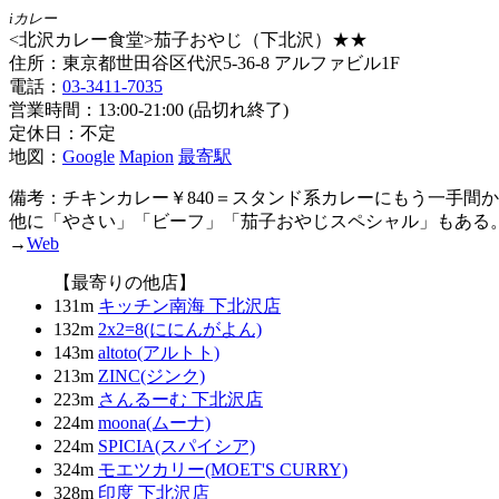
iカレー
<北沢カレー食堂>茄子おやじ（下北沢）★★
住所：東京都世田谷区代沢5-36-8 アルファビル1F
電話：
03-3411-7035
営業時間：13:00-21:00 (品切れ終了)
定休日：不定
地図：
Google
Mapion
最寄駅
備考：チキンカレー￥840＝スタンド系カレーにもう一手間
他に「やさい」「ビーフ」「茄子おやじスペシャル」もある
→
Web
【最寄りの他店】
131m
キッチン南海 下北沢店
132m
2x2=8(ににんがよん)
143m
altoto(アルトト)
213m
ZINC(ジンク)
223m
さんるーむ 下北沢店
224m
moona(ムーナ)
224m
SPICIA(スパイシア)
324m
モエツカリー(MOET'S CURRY)
328m
印度 下北沢店