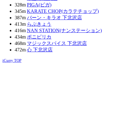
328m
PIGA(ピガ)
345m
KARATE CHOP(カラテチョップ)
387m
バーン・キラオ 下北沢店
413m
らぶきょう
416m
NAN STATION(ナンステーション)
434m
ポニピリカ
468m
マジックスパイス 下北沢店
472m
心 下北沢店
iCurry TOP