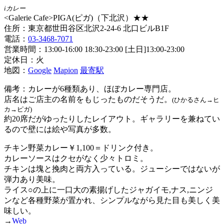
iカレー
<Galerie Cafe>PIGA(ピガ)（下北沢）★★
住所：東京都世田谷区北沢2-24-6 北口ビルB1F
電話：
03-3468-7071
営業時間：13:00-16:00 18:30-23:00 [土日]13:00-23:00
定休日：火
地図：
Google
Mapion
最寄駅
備考：カレーが6種類あり、ほぼカレー専門店。
店名はご店主の名前をもじったものだそうだ。
(ひかるさん→ヒ
カ→ピガ)
約20席だがゆったりしたレイアウト。ギャラリーを兼ねてい
るので壁には絵や写真が多数。
チキン野菜カレー￥1,100＝ドリンク付き。
カレーソースはクセがなく少々トロミ。
チキンは塊と挽肉と両方入っている。ジューシーではないが
弾力あり美味。
ライス○の上に一口大の素揚げしたジャガイモ,ナス,ニンジ
ンなど各種野菜が置かれ、シンプルながら見た目も美しく美
味しい。
→
Web