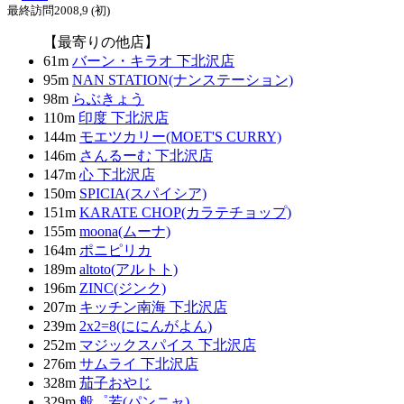
最終訪問2008,9 (初)
【最寄りの他店】
61m
バーン・キラオ 下北沢店
95m
NAN STATION(ナンステーション)
98m
らぶきょう
110m
印度 下北沢店
144m
モエツカリー(MOET'S CURRY)
146m
さんるーむ 下北沢店
147m
心 下北沢店
150m
SPICIA(スパイシア)
151m
KARATE CHOP(カラテチョップ)
155m
moona(ムーナ)
164m
ポニピリカ
189m
altoto(アルトト)
196m
ZINC(ジンク)
207m
キッチン南海 下北沢店
239m
2x2=8(ににんがよん)
252m
マジックスパイス 下北沢店
276m
サムライ 下北沢店
328m
茄子おやじ
329m
般゜若(パンニャ)