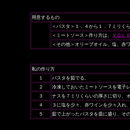
用意するもの
＜パスタ＞１．４から１．７ミリく
＜ミートソース＞作り方は、
ＶＯＬ
＜その他＞オリーブオイル、塩、赤
私の作り方
１
パスタを茹でる。
２
冷凍しておいたミートソースを電子
３
ナスを７ミリくらいの厚さに切り、
４
３に塩を少々、赤ワインを少々入れ
５
茹で上がったパスタを皿に盛り、そ