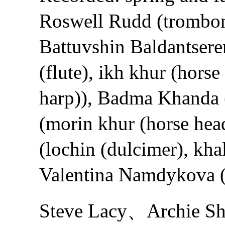
Roswell Rudd (trombone
Battuvshin Baldantseren
(flute), ikh khur (hors
harp)), Badma Khanda 
(morin khur (horse hea
(lochin (dulcimer), kh
Valentina Namdykova (y
Steve Lacy、Archi