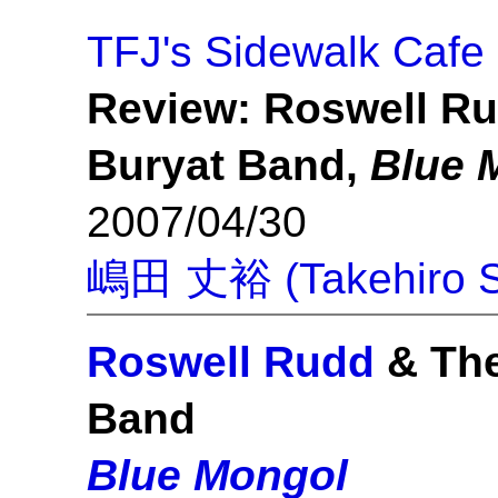
TFJ's Sidewalk Cafe
Review: Roswell R
Buryat Band,
Blue 
2007/04/30
嶋田 丈裕 (Takehiro S
Roswell Rudd
& The
Band
Blue Mongol