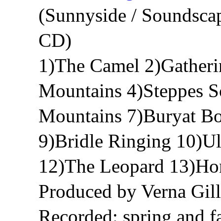
(Sunnyside / Soundsca
CD)
1)The Camel 2)Gatheri
Mountains 4)Steppes S
Mountains 7)Buryat B
9)Bridle Ringing 10)U
12)The Leopard 13)H
Produced by Verna Gil
Recorded: spring and fa