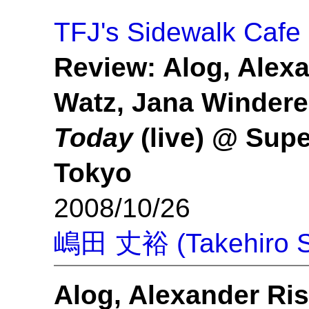
TFJ's Sidewalk Cafe
Review: Alog, Alex
Watz, Jana Winder
Today
(live) @ Sup
Tokyo
2008/10/26
嶋田 丈裕 (Takehiro S
Alog, Alexander Ri