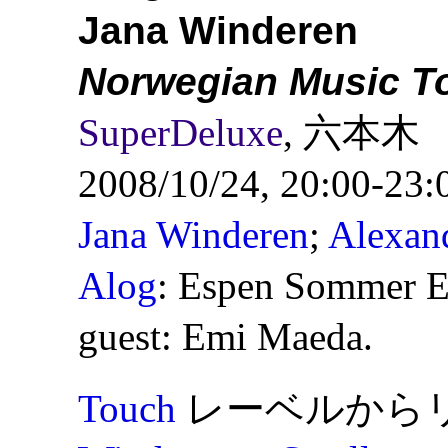
Jana Winderen
Norwegian Music T
SuperDeluxe
, 六本木
2008/10/24, 20:00-23:
Jana Winderen
;
Alexan
Alog
: Espen Sommer E
guest: Emi Maeda.
Touch
レーベルから