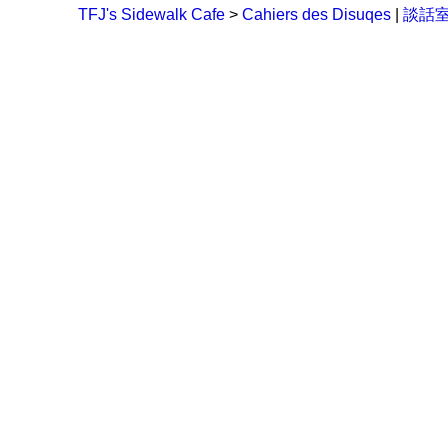
TFJ's Sidewalk Cafe
>
Cahiers des Disuqes
|
談話室 (