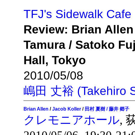
TFJ's Sidewalk Cafe
Review: Brian Allen 
Tamura / Satoko Fuj
Hall, Tokyo
2010/05/08
嶋田 丈裕 (Takehiro S
Brian Allen
/
Jacob Koller
/
田村 夏樹 / 藤井 郷子
クレモニアホール
, 