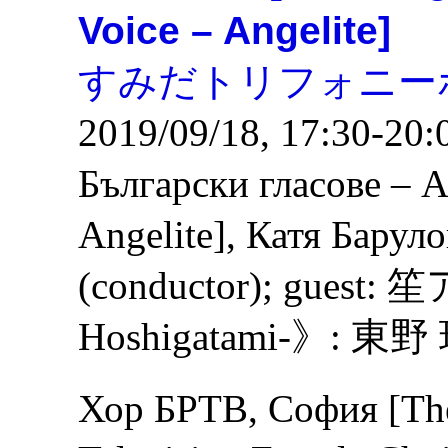
Voice – Angelite]
すみだトリフォニー
2019/09/18, 17:30-20:
Български гласове – А
Angelite], Катя Баруло
(conductor); gue
Hoshigatami-》: 
Хор БРТВ, София [The