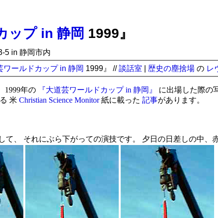
ップ in 静岡
1999』
11/3-5 in 静岡市内
ワールドカップ in 静岡
1999』 //
談話室
|
歴史の塵捨場
の
レ
 が、1999年の
『大道芸ワールドカップ in 静岡』
に出場した際の写真
関する 米
Christian Science Monitor
紙に載った
記事
があります。
して、 それにぶら下がっての演技です。 夕日の日差しの中、