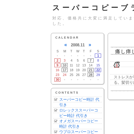
スーパーコピーブ
対応、価格共に大変に満足していま
した。
CALENDAR
«
»
2008.11
痛し痒
S
M
T
W
T
F
S
-
-
-
-
-
-
1
2
3
4
5
6
7
8
9
10
11
12
13
14
15
16
17
18
19
20
21
22
23
24
25
26
27
28
29
ストレスか
30
-
-
-
-
-
-
る。髪切り
CONTENTS
スーパーコピー時計 代
引き
ロレックススーパーコ
ピー時計 代引き
オメガスーパーコピー
時計 代引き
ウブロスーパーコピー