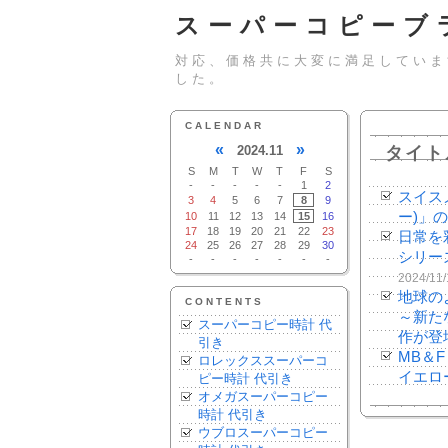
スーパーコピーブ
対応、価格共に大変に満足していま
した。
CALENDAR
«
»
2024.11
タイト
S
M
T
W
T
F
S
-
-
-
-
-
1
2
スイス
3
4
5
6
7
8
9
ー)」
10
11
12
13
14
15
16
17
18
19
20
21
22
23
日常を彩
24
25
26
27
28
29
30
シリーズ
-
-
-
-
-
-
-
2024/11/
地球の
CONTENTS
～新た
スーパーコピー時計 代
作が登
引き
MB＆
ロレックススーパーコ
イエロ
ピー時計 代引き
オメガスーパーコピー
時計 代引き
ウブロスーパーコピー