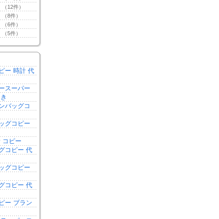
（12件）
（8件）
（6件）
（5件）
ピー 時計 代
ースーパー
引き
ンバッグコ
き
ッグコピー
 コピー
グコピー 代
ッグコピー
グコピー 代
ピー ブラン