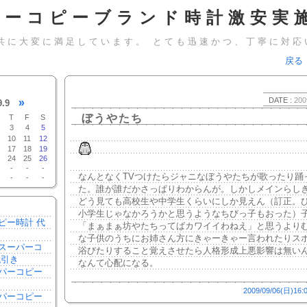
パーコピーブランド時計激安実施
共に大変に満足しています。 とても迅速かつ、丁寧に対応
戻る
DATE :
200
»
9.9
ぼうやたち
T
F
S
3
4
5
10
11
12
17
18
19
24
25
26
-
-
-
なんとなくTVつけたらジャニなぼうやたちが歌ったり踊
-
-
-
た。誰が誰だかさっぱりわからんが。しかしメインらし
どう見ても高校生や中学生くらいにしか見えん（訂正。
小学生じゃなかろうかと思うようなちびっ子もおった）
ピー時計 代
「まぁまぁ坊やたちってばカワイイわねえ」と思うより
な子供のうちにお姉さん方にきゃーきゃー言われたりス
スーパーコ
浴びたりすること覚えさせたら人格形成上悪影響は無い
代引き
なんて心配になる。
パーコピー
き
2009/09/06(日)16:
パーコピー