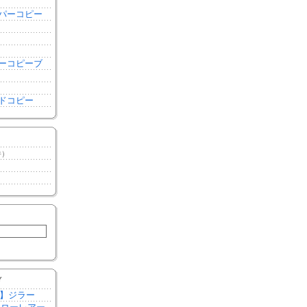
き
パーコピー
き
ーコピーブ
ドコピー
件）
）
）
Y
作】ジラー