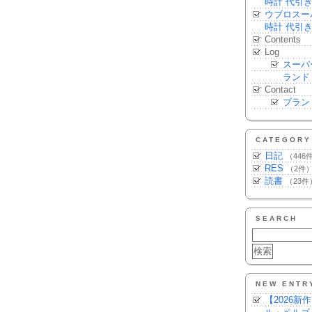
時計 代引
ウブロスー
時計 代引
Contents
Log
スーパ
ランド
Contact
ブラン
CATEGORY
日記
（446
RES
（2件
読書
（23件
SEARCH
NEW ENTR
【2026新