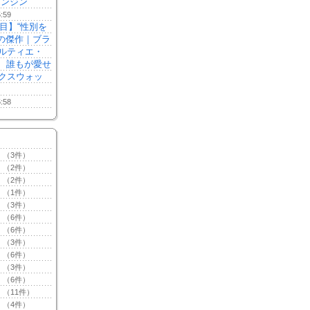
ンジン”
5:59
注目】“性別を
本の傑作｜ブラ
ルティエ・
る、誰もが愛せ
クスウォッ
5:58
（3件）
（2件）
（2件）
（1件）
（3件）
（6件）
（6件）
（3件）
（6件）
（3件）
（6件）
（11件）
（4件）