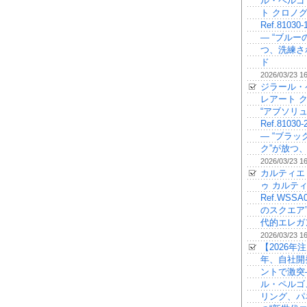
ル・ペルゴ
ト クロノ
Ref.81030-
— “ブルー
つ、洗練さ
ド
2026/03/23 1
ジラール・
レアート 
“アブソリュ
Ref.81030-
— “ブラ
ク”が放つ
2026/03/23 1
カルティエ
ゥ カルティ
Ref.WSSA
のスクエア
代的エレガ
2026/03/23 1
【2026年注
年、自社開
ントで激突
ル・ペルゴ
リング、パ