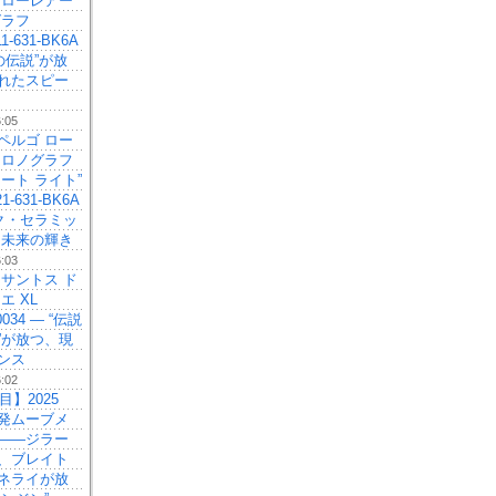
 ローレアー
グラフ
11-631-BK6A
の伝説”が放
れたスピー
6:05
ペルゴ ロー
クロノグラフ
ート ライト”
21-631-BK6A
ック・セラミッ
、未来の輝き
6:03
 サントス ド
エ XL
0034 — “伝説
”が放つ、現
ンス
6:02
目】2025
発ムーブメ
——ジラー
、ブレイト
ネライが放