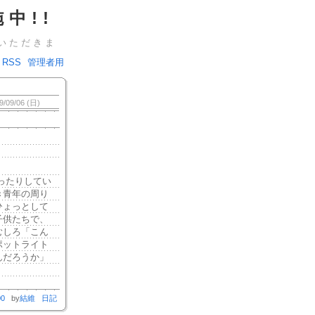
中!!
いただきま
RSS
管理者用
9/09/06 (日)
ったりしてい
き青年の周り
ひょっとして
子供たちで、
むしろ「こん
ポットライト
んだろうか」
00
by
結維
日記