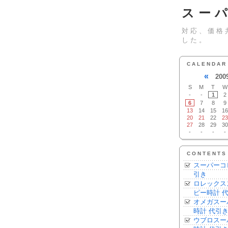
スー
対応、価格
した。
CALENDAR
«
200
S
M
T
W
-
-
1
2
6
7
8
9
13
14
15
16
20
21
22
23
27
28
29
30
-
-
-
-
CONTENTS
スーパーコ
引き
ロレックス
ピー時計 
オメガスー
時計 代引
ウブロスー