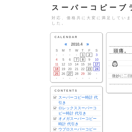
スーパーコピーブ
対応、価格共に大変に満足していま
した。
CALENDAR
«
»
2010.4
頭痛。
S
M
T
W
T
F
S
-
-
-
-
1
2
3
4
5
6
7
8
9
10
11
12
13
14
15
16
17
18
19
20
21
22
23
24
25
26
27
28
29
30
-
微妙に二日
-
-
-
-
-
-
-
CONTENTS
スーパーコピー時計 代
引き
ロレックススーパーコ
ピー時計 代引き
オメガスーパーコピー
時計 代引き
ウブロスーパーコピー