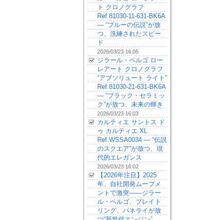
ト クロノグラフ
Ref.81030-11-631-BK6A
— “ブルーの伝説”が放
つ、洗練されたスピー
ド
2026/03/23 16:05
ジラール・ペルゴ ロー
レアート クロノグラフ
“アブソリュート ライト”
Ref.81030-21-631-BK6A
— “ブラック・セラミッ
ク”が放つ、未来の輝き
2026/03/23 16:03
カルティエ サントス ド
ゥ カルティエ XL
Ref.WSSA0034 — “伝説
のスクエア”が放つ、現
代的エレガンス
2026/03/23 16:02
【2026年注目】2025
年、自社開発ムーブメ
ントで激突——ジラー
ル・ペルゴ、ブレイト
リング、パネライが放
つ“新世代エンジン”