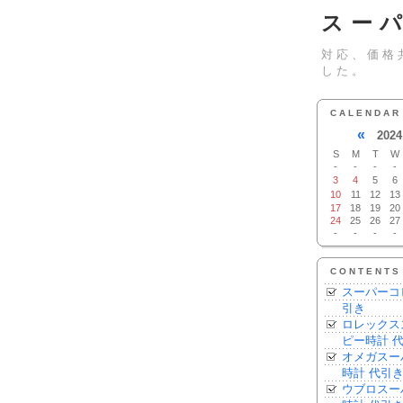
スー
対応、価格
した。
CALENDAR
«
2024
S
M
T
W
-
-
-
-
3
4
5
6
10
11
12
13
17
18
19
20
24
25
26
27
-
-
-
-
CONTENTS
スーパーコ
引き
ロレックス
ピー時計 
オメガスー
時計 代引
ウブロスー