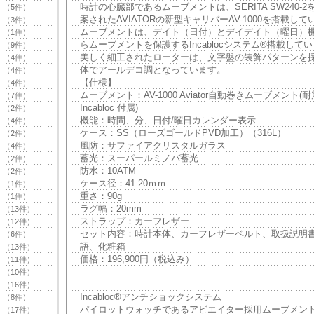
時計の心臓部であるムーブメントは、SERITA SW240-
（5件）
案されたAVIATORの新型キャリバーAV-1000を搭載して
（3件）
ムーブメントは、デイト（日付）とデイデイト（曜日）
（1件）
らムーブメントを保護するIncablocシステム®搭載して
（9件）
美しく細工されたローターは、文字盤の装飾パターンを
（4件）
体でアールデコ調となっています。
（4件）
【仕様】
（4件）
ムーブメント：AV-1000 Aviator自動巻きムーブメント(
（7件）
Incabloc 付属)
（2件）
機能：時間、分、日付/曜日カレンダー表示
（4件）
ケース：SS（ローズゴールドPVD加工）（316L）
（2件）
風防：サファイアクリスタルガラス
（4件）
蓄光：スーパールミノバ蓄光
（2件）
防水：10ATM
（2件）
ケース径：41.20ｍｍ
（1件）
重さ：90g
（1件）
ラグ幅：20mm
（13件）
ストラップ：カーフレザー
（12件）
セット内容：時計本体、カーフレザーベルト、取扱説明書
（6件）
語、化粧箱
（13件）
価格：196,900円（税込み）
（11件）
（10件）
（16件）
Incabloc®アンチショックシステム
（8件）
パイロットウォッチであるアビエイター採用ムーブメン
（17件）