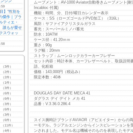
ンジン”
ムーブメント：AV-1000 Aviator自動巻きムーブメント(
5:59
Incabloc 付属)
注目】“性別を
機能：時間、分、日付/曜日カレンダー表示
本の傑作｜ブラ
ケース：SS（ローズゴールドPVD加工）（316L）
ルティエ・
風防：サファイアクリスタルガラス
る、誰もが愛せ
蓄光：スーパールミノバ蓄光
クスウォッ
防水：10ATM
ケース径：41.20ｍｍ
5:58
重さ：90g
ラグ幅：20mm
ストラップ：ムーンロックカラーカーフレザー
セット内容：時計本体、カーフレザーベルト、取扱説明書
語、化粧箱
（3件）
価格：143,000円（税込み）
（2件）
限定本数：40本
（2件）
（1件）
（3件）
DOUGLAS DAY DATE MECA 41
（6件）
ダグラス デイ デイト メカ 41
（6件）
品番：V.3.36.0.286.4
（3件）
（6件）
（3件）
スイス腕時計ブランドAVIAOR（アビエイター）からの
（6件）
ーモデル。ラジアルエンジンからインスピレーションを
（11件）
ンされました。モデル名は機械そのものを表現したモデ
（4件）