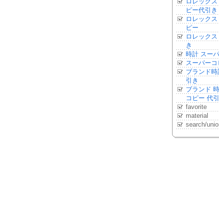
ロレックス
ピー代引き
ロレックス
ピー
ロレックス
き
時計 スー
スーパーコ
ブランド時
引き
ブランド 
コピー 代
favorite
material
search/unio