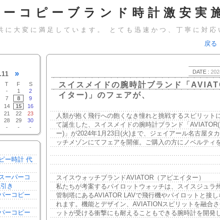
パーコピーブランド時計激安実施
共に大変に満足しています。 とても迅速かつ、丁寧に対応
戻る
DATE :
202
»
.11
スイスメイドの腕時計ブランド「AVIAT
T
F
S
-
1
2
イター)」のフェアが、
7
8
9
14
15
16
21
22
23
人類が抱く飛行への飽くなき憧れと挑戦するスピリット
28
29
30
て誕生した、スイスメイドの腕時計ブランド「AVIATOR
-
-
-
ー)」が2024年1月23日(火)まで、ジェイアール名古屋タ
ッチメゾンにてフェアを開催。ご購入の方にノベルティ
ピー時計 代
スーパーコ
スイスウォッチブランドAVIATOR（アビエイター）
代引き
私たちが考案するパイロットウォッチは、スイスジュラ
パーコピー
管制塔にあるAVIATOR LAVで飛行機やパイロットと接
き
れます。機能とデザイン、AVIATIONスピリットを融合
パーコピー
ットが受ける衝撃にも耐えることもできる腕時計を開発