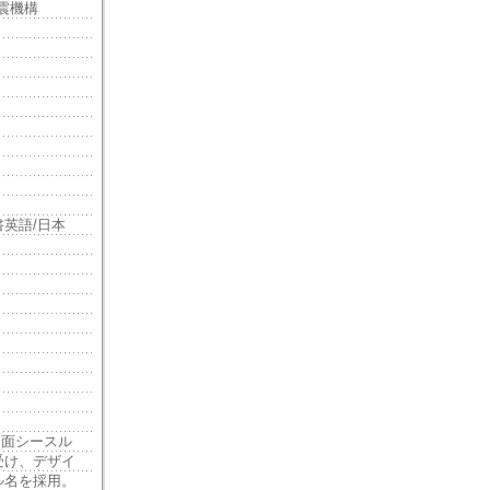
耐震機構
英語/日本
両面シースル
受け、デザイ
ル名を採用。