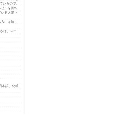
ているので、
ベゼルを回転
ている太陽マ
る方には嬉し
う重さは、スー
日本語、化粧