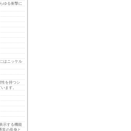
あらゆる衝撃に
面にはニッケル
耐性を持つシ
ています。
を表示する機能
通常の長身と