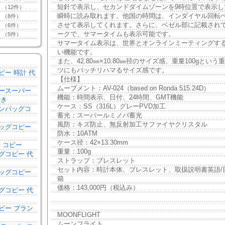
短針で表示し、セカンドダイムゾーンを9時位置で表示し
（12件）
瞬時に読み取れます。他国の時間は、インダイヤル回転
（8件）
させて表示してくれます。さらに、ベゼル部に記載され
（6件）
ークで、サマータイムも表示可能です。
（5件）
サマータイム表示は、世界とオンラインミーティングす
い機能です。
また、42.80㎜×10.80㎜径のサイズ感、重量100gとい
ツにもバッチリハマるサイズ感です。
ピー 時計 代
【仕様】
ムーブメント：AV-024（based on Ronda 515.24D）
ースーパー
機能：時間表示、日付、24時間、GMT機能
引き
ケース：SS（316L）グレーPVD加工
ンバッグコ
蓄光：スーパールミノバ蓄光
き
風防：キズ防止、無反射加工サファイヤクリスタル
ッグコピー
防水：10ATM
ケース径：42×13.30mm
 コピー
重量：100g
グコピー 代
ストラップ：ブレスレット
セット内容：時計本体、ブレスレット、取扱説明書英語/
ッグコピー
箱
価格：143,000円（税込み）
グコピー 代
ピー ブラン
MOONFLIGHT
ムーンフライト