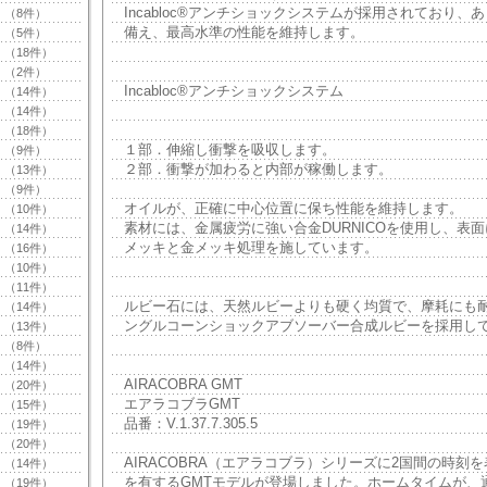
Incabloc®アンチショックシステムが採用されており、
（8件）
備え、最高水準の性能を維持します。
（5件）
（18件）
（2件）
Incabloc®アンチショックシステム
（14件）
（14件）
（18件）
１部．伸縮し衝撃を吸収します。
（9件）
２部．衝撃が加わると内部が稼働します。
（13件）
（9件）
オイルが、正確に中心位置に保ち性能を維持します。
（10件）
素材には、金属疲労に強い合金DURNICOを使用し、表
（14件）
メッキと金メッキ処理を施しています。
（16件）
（10件）
（11件）
ルビー石には、天然ルビーよりも硬く均質で、摩耗にも
（14件）
ングルコーンショックアブソーバー合成ルビーを採用し
（13件）
（8件）
（14件）
AIRACOBRA GMT
（20件）
エアラコブラGMT
（15件）
品番：V.1.37.7.305.5
（19件）
（20件）
AIRACOBRA（エアラコブラ）シリーズに2国間の時刻
（14件）
を有するGMTモデルが登場しました。ホームタイムが、
（19件）