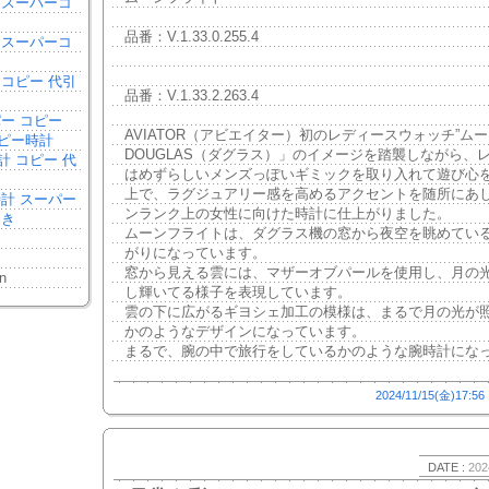
 スーパーコ
品番：V.1.33.0.255.4
 スーパーコ
 コピー 代引
品番：V.1.33.2.263.4
パー コピー
AVIATOR（アビエイター）​初のレディースウォッチ”ム
ピー時計
DOUGLAS（ダグラス）」のイメージを踏襲しながら、
計 コピー 代
はめずらしいメンズっぽいギミックを取り入れて遊び心
上で、ラグジュアリー感を高めるアクセントを随所にあ
時計 スーパー
ンランク上の女性に向けた時計に仕上がりました。
引き
ムーンフライトは、ダグラス機の窓から夜空を眺めてい
がりになっています。
窓から見える雲には、マザーオブパールを使用し、月の
n
し輝いてる様子を表現しています。
雲の下に広がるギヨシェ加工の模様は、まるで月の光が
かのようなデザインになっています。
まるで、腕の中で旅行をしているかのような腕時計にな
2024/11/15(金)17:56
DATE :
202