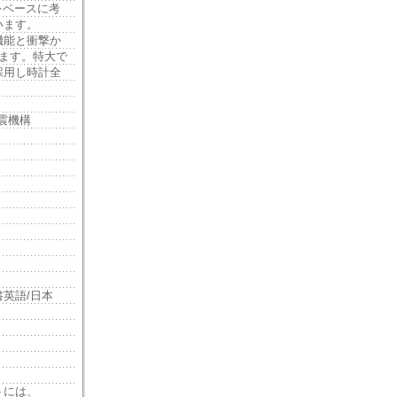
2をベースに考
います。
機能と衝撃か
います。特大で
採用し時計全
耐震機構
英語/日本
トには、