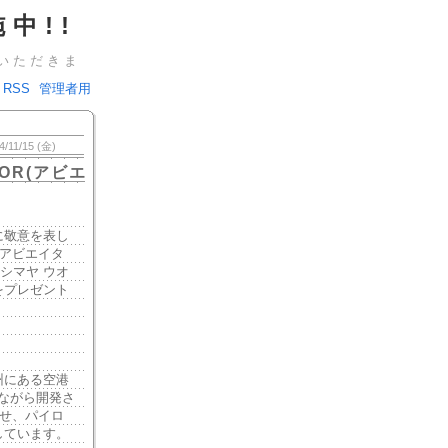
中!!
いただきま
RSS
管理者用
4/11/15 (金)
OR(アビエ
に敬意を表し
(アビエイタ
カシマヤ ウオ
をプレゼント
州にある空港
しながら開発さ
させ、パイロ
しています。