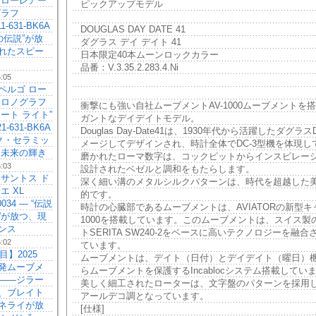
 ローレアー
ピックアップモデル
グラフ
11-631-BK6A
DOUGLAS DAY DATE 41
の伝説”が放
ダグラス デイ デイト 41
れたスピー
日本限定40本ムーンロックカラー
品番：V.3.35.2.283.4.Ni
6:05
ペルゴ ロー
クロノグラフ
衝撃にも強い自社ムーブメントAV-1000ムーブメントを
ート ライト”
ガントなデイデイトモデル。
21-631-BK6A
Douglas Day-Date41は、1930年代から活躍したダグラ
ック・セラミッ
メージしてデザインされ、時計全体でDC-3型機を体現し
、未来の輝き
磨かれたローマ数字は、コックピットからインスピレー
6:03
設計されたベゼルと調和をもたらします。
 サントス ド
深く細い溝のメタルシルクパターンは、時代を超越した
エ XL
的です。
0034 — “伝説
時計の心臓部であるムーブメントは、AVIATORの新型キャ
”が放つ、現
1000を搭載しています。このムーブメントは、スイス製
ンス
トSERITA SW240-2をベースに高いテクノロジーを融
6:02
ています。
目】2025
ムーブメントは、デイト（日付）とデイデイト（曜日）
発ムーブメ
らムーブメントを保護するIncablocシステム搭載してい
——ジラー
美しく細工されたローターは、文字盤のパターンを採用
、ブレイト
アールデコ調となっています。
ネライが放
[仕様]