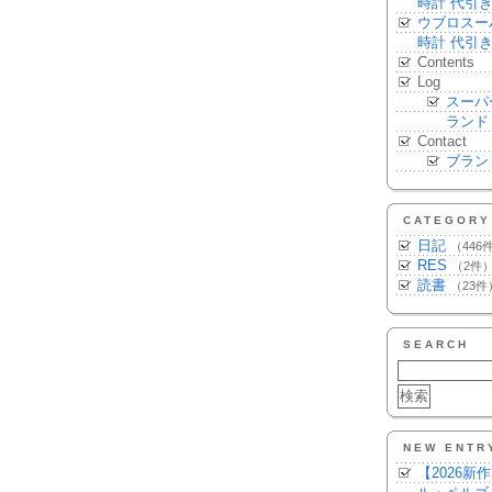
時計 代引
ウブロスー
時計 代引
Contents
Log
スーパ
ランド
Contact
ブラン
CATEGORY
日記
（446
RES
（2件
読書
（23件
SEARCH
NEW ENTR
【2026新