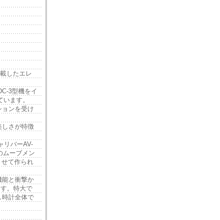
搭載したエレ
スDC-3型機をイ
ています。
ションを受け
美しさが特徴
リバーAV-
のムーブメン
合させて作られ
機能と衝撃か
ます。特大で
し時計全体で