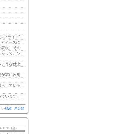
ーンフライト”
レディースに
を表現。その
しらって、ワ
るような仕上
光が雲に反射
照らしている
っています。
by
結維
未分類
4/11/15 (金)