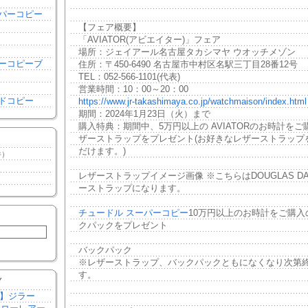
き
パーコピー
き
【フェア概要】
「AVIATOR(アビエイター)」フェア
場所：ジェイアール名古屋タカシマヤ ウオッチメゾン
ーコピーブ
住所：〒450-6490 名古屋市中村区名駅三丁目28番12号
TEL：052-566-1101(代表)
営業時間：10：00～20：00
ドコピー
https://www.jr-takashimaya.co.jp/watchmaison/index.html
期間：2024年1月23日（火）まで
購入特典：期間中、5万円以上の AVIATORのお時計を
ザーストラップをプレゼント(お好きなレザーストラップ
だけます。)
件）
）
レザーストラップイメージ画像 ※こちらはDOUGLAS DA
）
ーストラップになります。
チュードル スーパーコピー
10万円以上のお時計をご購入
クパックをプレゼント
バックパック
※レザーストラップ、バックパックともになくなり次第
す。
Y
作】ジラー