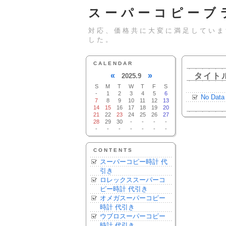
スーパーコピーブ
対応、価格共に大変に満足していま
した。
CALENDAR
«
»
タイト
2025.9
S
M
T
W
T
F
S
-
1
2
3
4
5
6
No Data
7
8
9
10
11
12
13
14
15
16
17
18
19
20
21
22
23
24
25
26
27
28
29
30
-
-
-
-
-
-
-
-
-
-
-
CONTENTS
スーパーコピー時計 代
引き
ロレックススーパーコ
ピー時計 代引き
オメガスーパーコピー
時計 代引き
ウブロスーパーコピー
時計 代引き