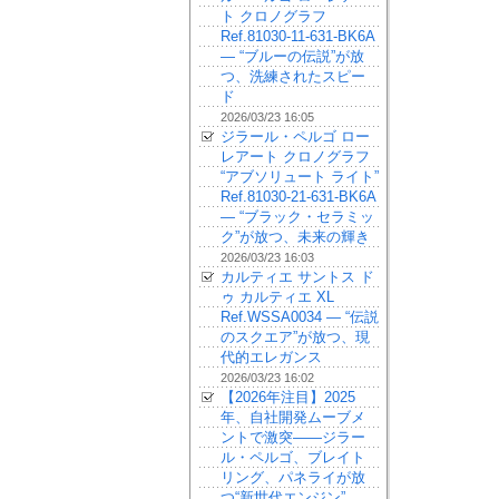
ト クロノグラフ
Ref.81030-11-631-BK6A
— “ブルーの伝説”が放
つ、洗練されたスピー
ド
2026/03/23 16:05
ジラール・ペルゴ ロー
レアート クロノグラフ
“アブソリュート ライト”
Ref.81030-21-631-BK6A
— “ブラック・セラミッ
ク”が放つ、未来の輝き
2026/03/23 16:03
カルティエ サントス ド
ゥ カルティエ XL
Ref.WSSA0034 — “伝説
のスクエア”が放つ、現
代的エレガンス
2026/03/23 16:02
【2026年注目】2025
年、自社開発ムーブメ
ントで激突——ジラー
ル・ペルゴ、ブレイト
リング、パネライが放
つ“新世代エンジン”