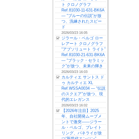
ト クロノグラフ
Ref.81030-11-631-BK6A
— “ブルーの伝説”が放
つ、洗練されたスピー
ド
2026/03/23 16:05
ジラール・ペルゴ ロー
レアート クロノグラフ
“アブソリュート ライト”
Ref.81030-21-631-BK6A
— “ブラック・セラミッ
ク”が放つ、未来の輝き
2026/03/23 16:03
カルティエ サントス ド
ゥ カルティエ XL
Ref.WSSA0034 — “伝説
のスクエア”が放つ、現
代的エレガンス
2026/03/23 16:02
【2026年注目】2025
年、自社開発ムーブメ
ントで激突——ジラー
ル・ペルゴ、ブレイト
リング、パネライが放
つ“新世代エンジン”