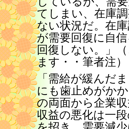
しているが、需要
てしまい、在庫調
ない状況だ。在庫
が需要回復に自信
回復しない。」（
ます・・筆者注）
「需給が緩んだま
にも歯止めがかか
の両面から企業収
収益の悪化は一段
を招き、需要減少