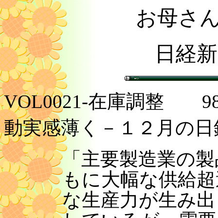
お母さ
日経新
VOL0021-在庫調整 98
動実感薄く－１２月の日
「主要製造業の製
もに大幅な供給超
な生産力が生み出