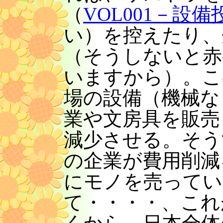
（
VOL001－設備
い）を控えたり、
（そうしないと赤
いますから）。こ
場の設備（機械な
業や文房具を販売
減少させる。そう
の企業が費用削減
にモノを売ってい
て・・・・、これ