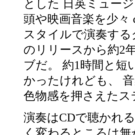
とした 日英ミュージ
頭や映画音楽を少々 dubwi
スタイルで演奏するグ
のリリースから約2
ブだ。 約1時間と
かったけれども、 
色物感を押さえたス
演奏はCDで聴かれ
く変わるところは無