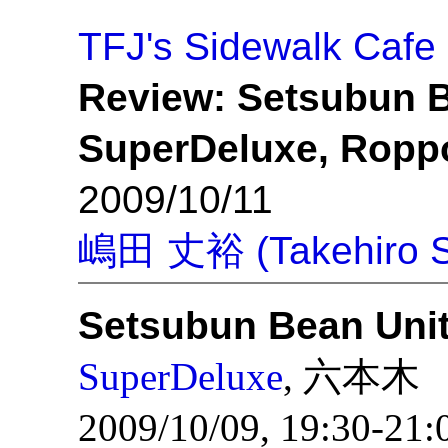
TFJ's Sidewalk Cafe
Review: Setsubun B
SuperDeluxe, Ropp
2009/10/11
嶋田 丈裕 (Takehiro S
Setsubun Bean Uni
SuperDeluxe
, 六本木
2009/10/09, 19:30-21: