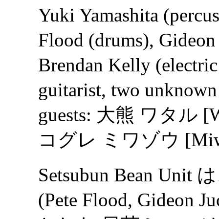
Yuki Yamashita (percus
Flood (drums), Gideon J
Brendan Kelly (electri
guitarist, two unknown
guests: 大熊 ワタル [Wat
コグレ ミワゾウ [Miwazo 
Setsubun Bean Unit は
(Pete Flood, Gideon J