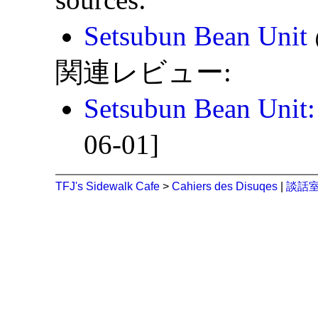
Setsubun Bean Unit
関連レビュー:
Setsubun Bean Unit
06-01]
TFJ's Sidewalk Cafe
>
Cahiers des Disuqes
|
談話室 (