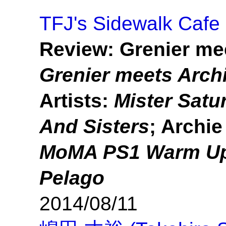
TFJ's Sidewalk Cafe
Review: Grenier me
Grenier meets Arch
Artists:
Mister Satu
And Sisters
; Archi
MoMA PS1 Warm Up 
Pelago
2014/08/11