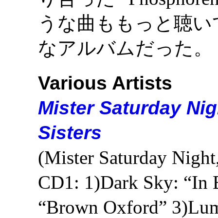
うな曲ももっと聴い
なアルバムだった。
Various Artists
Mister Saturday Nig
Sisters
(Mister Saturday Nig
CD1: 1)Dark Sky: “In B
“Brown Oxford” 3)Lumi