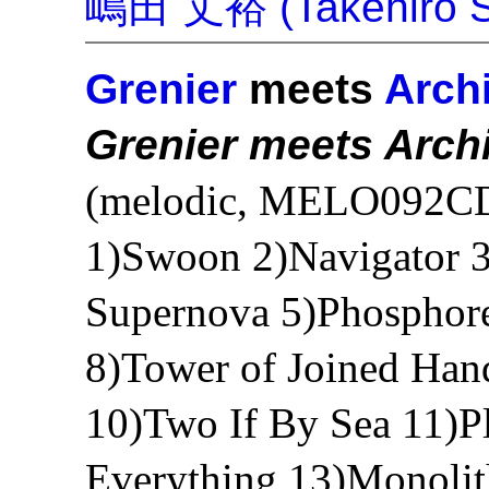
嶋田 丈裕 (Takehiro S
Grenier
meets
Arch
Grenier meets Arch
(melodic, MELO092CD
1)Swoon 2)Navigator 3
Supernova 5)Phosphore
8)Tower of Joined Han
10)Two If By Sea 11)Pl
Everything 13)Monolit