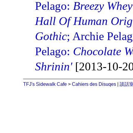
Pelago:
Breezy Whey 
Hall Of Human Orig
Gothic
; Archie Pela
Pelago:
Chocolate W
Shrinin'
[2013-10-20
TFJ's Sidewalk Cafe
>
Cahiers des Disuqes
|
談話室 (