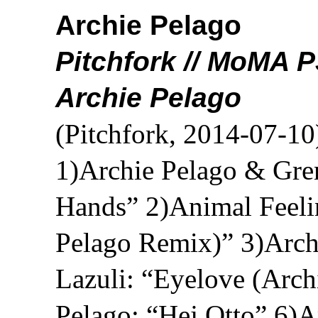
Archie Pelago
Pitchfork // MoMA 
Archie Pelago
(Pitchfork, 2014-07-10
1)Archie Pelago & Gren
Hands” 2)Animal Feeli
Pelago Remix)” 3)Arch
Lazuli: “Eyelove (Arch
Pelago: “Hej Otto” 6)A