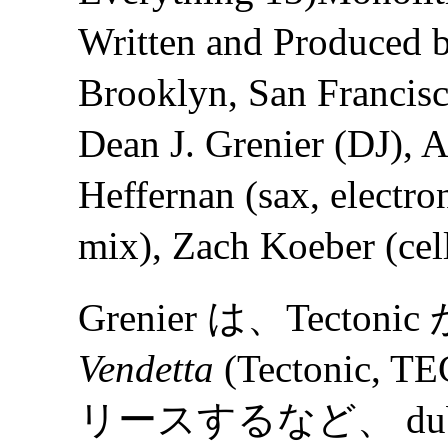
Written and Produced 
Brooklyn, San Francisc
Dean J. Grenier (DJ), 
Heffernan (sax, electro
mix), Zach Koeber (cell
Grenier は、Tecto
Vendetta
(Tectonic, T
リースするなど、 dubs