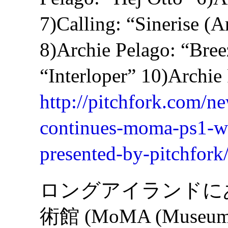
7)Calling: “Sinerise (
8)Archie Pelago: “Bre
“Interloper” 10)Archie
http://pitchfork.com/n
continues-moma-ps1-w
presented-by-pitchfork
ロングアイランドに
術館 (MoMA (Museum 