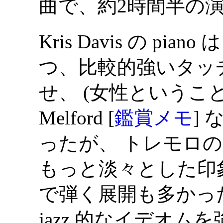
曲で、約2時間半の
Kris Davis の p
つ、比較的強いタッ
せ、 (女性ということ
Melford [
鑑賞メモ
]
ったが、 トレモロ
もっと淡々とした印
で弾く展開も多かったが
jazz 的なイデオム