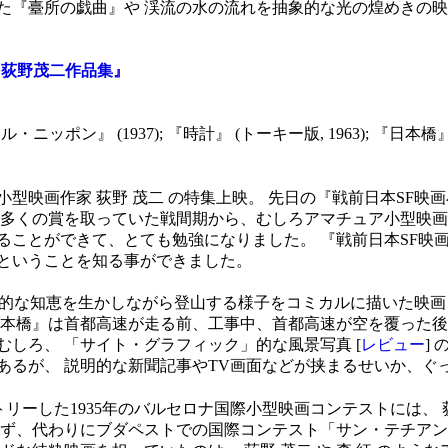
た『臺所の戯曲』や 渓流の水の流れを抽象的な光の煌めきの映
: 荻野茂二作品集』
ル・ニッポン』 (1937); 『時計』 (トーキー版, 1963); 『日本橋』 
映画作家 荻野 茂二 の特集上映。 先日の『戦前日本SF映画
数多くの賞を取っていた戦間期から、むしろアマチュア小型映画
ることができて、とても勉強になりました。 『戦前日本SF映
ということを知る事ができました。
ちが科学的な知恵を生かしながら登山する様子をコミカルに描いた映
日本橋』は首都高速が走る前、工事中、首都高速が空を覆った後
しろ、 「サイト・グラフィック」的な風景写真 [
レビュー
]
あるが、 説明的な新聞記事やTV画面などが挟まるせいか、ぐ
をエントリーした1935年のバルセロナ国際小型映画コンテストには
わず、代わりにブダペストでの国際コンテスト「サン・テチア