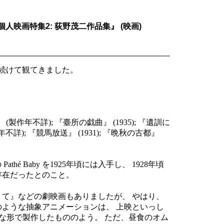
3 個人映画特集2: 荻野茂二作品集』 (映画)
を続けて観てきました。
』 (製作年不詳); 『臺所の戯曲』 (1935); 『遺訓に
不詳); 『競馬放送』 (1931); 『晩秋の古都』
athé Baby を1925年頃には入手し、 1928年頃
存在だったとのこと。
りて』などの劇映画もありましたが、 やはり、
のような抽象アニメーションは、 上映といっし
非常に素朴な形で製作したもののよう。 ただ、昼食のオム