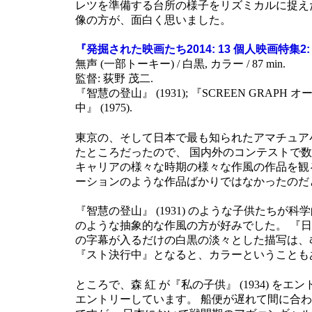
レツを準備する台所の様子をリズミカルに捉え
像の方が、面白く思いました。
『発掘された映画たち2014: 13 個人映画特集2
無声 (一部トーキー) / 白黒, カラー / 87 min.
監督: 荻野 茂二.
『智慧の登山』 (1931); 『SCREEN GRAPH オー
中』 (1975).
東京の、そして日本で最も知られたアマチュア小型
たところだったので、 国内外のコンテストで
キャリアの様々な時期の様々な作風の作品を観
ーションのような作品ばかりではなかったのだ
『智慧の登山』 (1931) のような子供た
のような抽象的な作風の方が好みでした。 『
の字幕が入るだけの白黒の淡々とした描写は、む
『スト決行中』となると、カラーということも
ところで、森 紅 が『私の子供』 (1934) 
エントリーしています。 船便が遅れて間に合