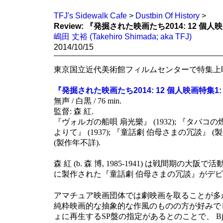
TFJ's Sidewalk Cafe
>
Dustbin Of History
>
Review: 『発掘された映画たち2014: 12 個
嶋田 丈裕 (Takehiro Shimada; aka TFJ)
2014/10/15
東京国立近代美術館フィルムセンターで特集上映
『発掘された映画たち2014: 12 個人映画特集1
無声 / 白黒 / 76 min.
監督: 森 紅.
『ヴォルガの船唄 扇光樂』 (1932); 『タバコの煙』 
よりて』 (1937); 『童話劇 伯母さまの冗談』 (
(製作年不詳).
森 紅 (b. 森 博, 1985-1941) は戦間期の大
に製作された『童話劇 伯母さまの冗談』がデ
アマチュア映画団体では劇映画を取ることが多
純粋映画的な抽象的な作風のものの方が好みで
ょに再生するSP盤の指定があるとのことで、 Bjö