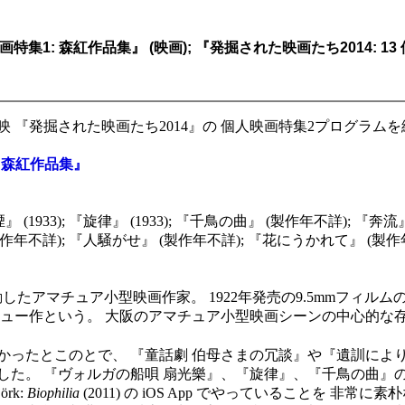
人映画特集1: 森紅作品集』 (映画); 『発掘された映画たち2014: 1
 『発掘された映画たち2014』の 個人映画特集2プログラム
: 森紅作品集』
(1933); 『旋律』 (1933); 『千鳥の曲』 (製作年不詳); 『奔流
製作年不詳); 『人騒がせ』 (製作年不詳); 『花にうかれて』 (製作年
阪で活動したアマチュア小型映画作家。 1922年発売の9.5mmフィルムの P
ビュー作という。 大阪のアマチュア小型映画シーンの中心的な
かったとこのとで、 『童話劇 伯母さまの冗談』や『遺訓によ
した。 『ヴォルガの船唄 扇光樂』、『旋律』、『千鳥の曲』
rk:
Biophilia
(2011) の iOS App でやっていることを 