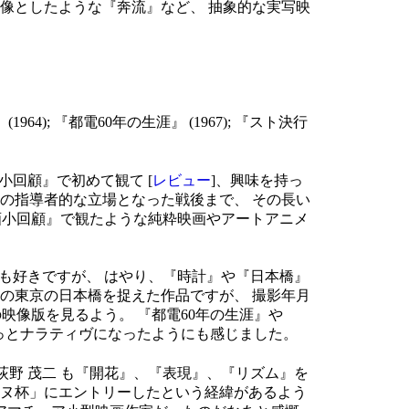
像としたような『奔流』など、 抽象的な実写映
(1964); 『都電60年の生涯』 (1967); 『スト決行
小回顧』で初めて観て [
レビュー
]、興味を持っ
の指導者的な立場となった戦後まで、 その長い
画小回顧』で観たような純粋映画やアートアニメ
画も好きですが、 はやり、『時計』や『日本橋』
の東京の日本橋を捉えた作品ですが、 撮影年月
 の映像版を見るよう。 『都電60年の生涯』や
っとナラティヴになったようにも感じました。
、 荻野 茂二 も『開花』、『表現』、『リズム』を
ンヌ杯」にエントリーしたという経緯があるよう