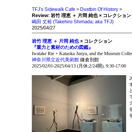
TFJ's Sidewalk Cafe
>
Dustbin Of History
>
Review: 岩竹 理恵 ＋ 片岡 純也 × コレ
嶋田 丈裕 (Takehiro Shimada; aka TFJ)
2025/04/27
岩竹 理恵 ＋ 片岡 純也
× コレクション
『重力と素材のための図鑑』
Iwatake Rie + Kataoka Junya, and the Museum Colle
神奈川県立近代美術館
鎌倉別館
2025/02/01-2025/04/13 (月休;2/24開), 9:30-17:00
で