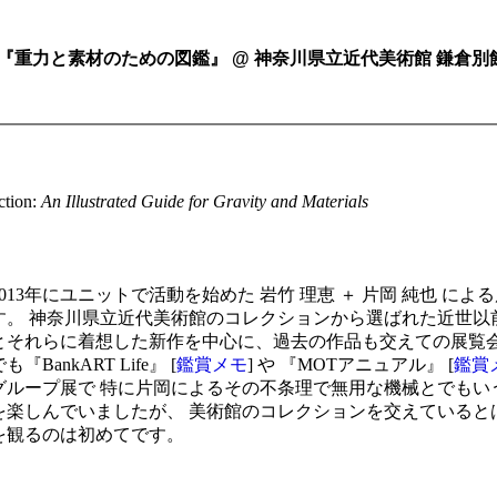
クション『重力と素材のための図鑑』 @ 神奈川県立近代美術館 鎌倉別館
ction:
An Illustrated Guide for Gravity and Materials
2013年にユニットで活動を始めた 岩竹 理恵 ＋ 片岡 純也 によ
す。 神奈川県立近代美術館のコレクションから選ばれた近世以
とそれらに着想した新作を中心に、過去の作品も交えての展覧会
も『BankART Life』 [
鑑賞メモ
] や 『MOTアニュアル』 [
鑑賞
グループ展で 特に片岡によるその不条理で無用な機械とでもい
を楽しんでいましたが、 美術館のコレクションを交えていると
を観るのは初めてです。