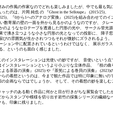
好みの作風の作家なのでどれも楽しみましたが、中でも最も気
ったのは、片岡 純也 の 『Ghost in the Sellotape』 (2015/25)、
5)、『0から1へのアナログ変換』 (2025)を組み合わせてのイ
使い数寄屋の壁の一面を外から見るかのようなのですが、 クレ
かのようなセロテープを透過した円形の光や、 サークル管光源
果で沸き立つような小さな円形の光となっての投影に、 障子窓
寂びの雰囲気が生かされつつもそれが微妙にズラされるよう。
ーション中に配置されているというわけではなく、 展示ガラス
る、というのも面白く感じました。
このインスタレーションは光使いの妙ですが、 音使いという点
はインスタレーションというより小ぶりな立体作品、 『枝の曲
による茶器の演奏』 (2025) や『茶筅による巻貝の演奏』 (20
からの着想というのは、今まで観た作品では特に印象に無いので
回の企画ならではでしょうか。 そして、その着想の妙を楽しむ
キャッチのある動く作品に何かと目が行きがちな展覧会でしたが
どからスタンプや模様を切り出す岩竹の採集シリーズの繊細な
クも、印象に残りました。