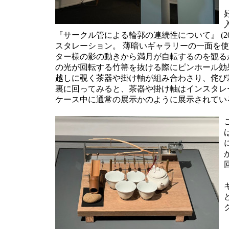
入
『サークル管による輪郭の連続性について』 (202
スタレーション。 薄暗いギャラリーの一面を
ター様の影の動きから満月が自転するのを観る
の光が回転する竹箒を抜ける際にピンホール効
越しに覗く茶器や掛け軸が組み合わさり、侘び
裏に回ってみると、茶器や掛け軸はインスタレ
ケース中に通常の展示かのように展示されてい