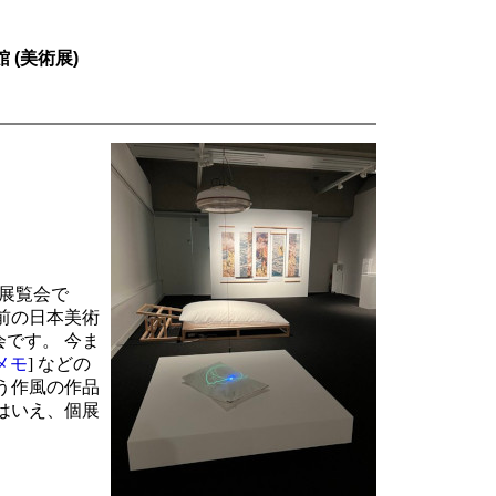
 (美術展)
る展覧会で
前の日本美術
です。 今ま
メモ
] などの
う作風の作品
はいえ、個展