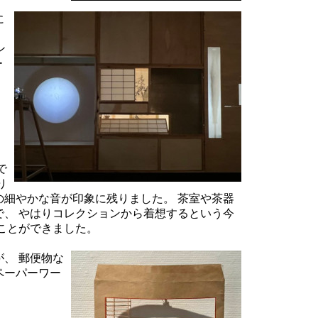
に
ン
ー
で
り
23)の細やかな音が印象に残りました。 茶室や茶器
、 やはりコレクションから着想するという今
ことができました。
、 郵便物な
ペーパーワー