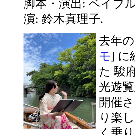
脚本・演出: ベイブル (b
演: 鈴木真理子.
去年の
モ
] 
た 駿
光遊覧
開催さ
り楽し
く乗り