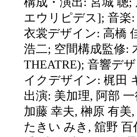
構成・演出: 宮城 聰; 原作: 
エウリピデス]; 音楽:
衣裳デザイン: 高橋 
浩二; 空間構成監修: 木津
THEATRE); 音響デ
イクデザイン: 梶田 
出演: 美加理, 阿部 一
加藤 幸夫, 榊原 有美,
たきい みき, 舘野 百