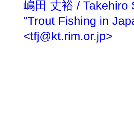
嶋田 丈裕 / Takehiro Sh
"Trout Fishing in
<tfj@kt.rim.or.jp>