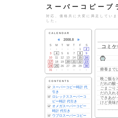
スーパーコピーブ
対応、価格共に大変に満足していま
した。
CALENDAR
«
»
2008.8
S
M
T
W
T
F
S
コミケ
-
-
-
-
-
1
2
3
4
5
6
7
8
9
10
11
12
13
14
15
16
17
18
19
20
21
22
23
24
25
26
27
28
29
30
療養まで
31
-
-
-
-
-
-
晩ご飯を
CONTENTS
だれの酸
スーパーコピー時計 代
ごまごり
引き
だの入れ
ロレックススーパーコ
できあが
ピー時計 代引き
けど美味
オメガスーパーコピー
時計 代引き
ウブロスーパーコピー