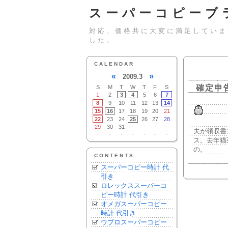
スーパーコピーブ
対応、価格共に大変に満足していま
した。
CALENDAR
«
»
2009.3
確定申
S
M
T
W
T
F
S
1
2
3
4
5
6
7
8
9
10
11
12
13
14
15
16
17
18
19
20
21
22
23
24
25
26
27
28
29
30
31
-
-
-
-
夫が領収書
-
-
-
-
-
-
-
ス。去年猫
の。
CONTENTS
スーパーコピー時計 代
引き
ロレックススーパーコ
ピー時計 代引き
オメガスーパーコピー
時計 代引き
ウブロスーパーコピー