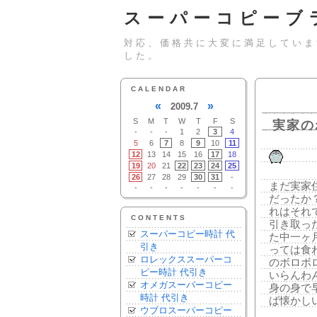
スーパーコピーブ
対応、価格共に大変に満足していま
した。
CALENDAR
«
»
2009.7
S
M
T
W
T
F
S
実家の
-
-
-
1
2
3
4
5
6
7
8
9
10
11
12
13
14
15
16
17
18
19
20
21
22
23
24
25
26
27
28
29
30
31
-
まだ実家
-
-
-
-
-
-
-
だったか
れはそれ
CONTENTS
引き取っ
スーパーコピー時計 代
た中一ヶ
引き
っては食
ロレックススーパーコ
のボロボ
ピー時計 代引き
いらんわ
オメガスーパーコピー
身の身で
時計 代引き
ば懐かし
ウブロスーパーコピー