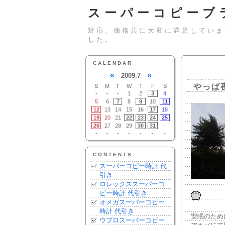
スーパーコピーブ
対応、価格共に大変に満足していま
した。
CALENDAR
«
»
2009.7
やっぱ
S
M
T
W
T
F
S
-
-
-
1
2
3
4
5
6
7
8
9
10
11
12
13
14
15
16
17
18
19
20
21
22
23
24
25
26
27
28
29
30
31
-
-
-
-
-
-
-
-
CONTENTS
スーパーコピー時計 代
引き
ロレックススーパーコ
ピー時計 代引き
オメガスーパーコピー
時計 代引き
安眠のため
ウブロスーパーコピー