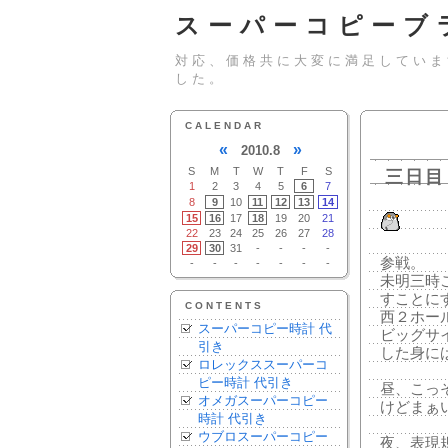
スーパーコピーブ
対応、価格共に大変に満足していま
した。
CALENDAR
«
»
2010.8
S
M
T
W
T
F
S
三日目
1
2
3
4
5
6
7
8
9
10
11
12
13
14
15
16
17
18
19
20
21
22
23
24
25
26
27
28
29
30
31
-
-
-
-
参戦。
-
-
-
-
-
-
-
未明三時
すことに
CONTENTS
西２ホー
スーパーコピー時計 代
ビッグサ
引き
した身に
ロレックススーパーコ
ピー時計 代引き
昼、こっ
オメガスーパーコピー
けどまぁ
時計 代引き
ウブロスーパーコピー
夜、表現