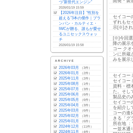
開発・製
つ“新世代エンジン”
2026/01/19 15:59
【2026年注目】“性別を
セイコー
超える”3本の傑作｜ブラ
ずれもセ
ンパン・カルティエ・
示[※]さ
IWCが贈る、誰もが愛せ
るユニセックスウォッ
[※]今回
チ
降の展示
2026/01/19 15:58
コー クオ
ンに所蔵
みを展示
ARCHIVE
2026年03月
（3件）
2026年01月
（2件）
セイコー
2025年11月
（2件）
セイコー
2025年08月
（1件）
資料・標
2025年07月
（3件）
た。そし
2025年06月
（6件）
製品史の
2025年05月
（6件）
セイコー
2025年04月
（3件）
を紹介し
2025年03月
（6件）
コーの進
2025年02月
（3件）
きる「グ
2025年01月
（6件）
所在地 ：
2024年12月
（11件）
ー並木通
2024年11月
（4件）