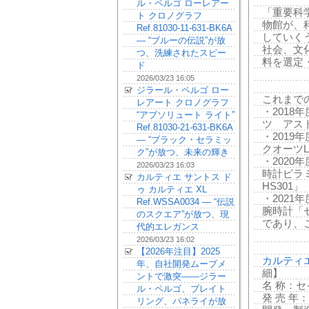
ル・ペルゴ ローレアー
「重要科
ト クロノグラフ
物館が、
Ref.81030-11-631-BK6A
していく
— “ブルーの伝説”が放
社会、文
つ、洗練されたスピー
料を選定
ド
2026/03/23 16:05
ジラール・ペルゴ ロー
これまで
レアート クロノグラフ
・201
“アブソリュート ライト”
ツ アスト
Ref.81030-21-631-BK6A
・201
— “ブラック・セラミッ
クオーツLC 
ク”が放つ、未来の輝き
・2020
2026/03/23 16:03
時計ピラミ
カルティエ サントス ド
HS301」
ゥ カルティエ XL
・202
Ref.WSSA0034 — “伝説
腕時計「セ
のスクエア”が放つ、現
であり、
代的エレガンス
2026/03/23 16:02
【2026年注目】2025
カルティエ
年、自社開発ムーブメ
細】
ントで激突——ジラー
名 称：セイ
ル・ペルゴ、ブレイト
発 売 年：
リング、パネライが放