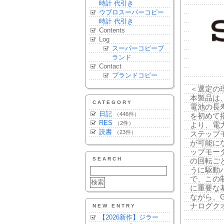
時計 代引き
ウブロスーパーコピー
時計 代引き
Contents
Log
スーパーコピーブ
ランド
Contact
ブランドコピー
＜選定の
本製品は
CATEGORY
電池の長
日記
（446件）
を初めて
RES
（2件）
より、電
読書
（23件）
ステップ
が可能に
ップモー
SEARCH
の回転ご
うに駆動
で、この
に重要な
ながら、
ナログク
NEW ENTRY
【2026新作】ジラー