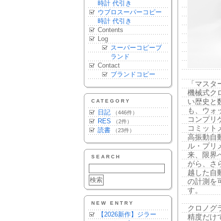
時計 代引き
ウブロスーパーコピー
時計 代引き
Contents
Log
スーパーコピーブ
ランド
Contact
ブランドコピー
「マスタ
機械式ク
い歴史と
CATEGORY
も、ウォ
日記
（446件）
コンプリ
RES
（2件）
コミット
読書
（23件）
高振動自
ル・プリ
来、限界
SEARCH
がら、さ
越した自動
の計測を
す。
NEW ENTRY
クロノグ
【2026新作】ジラー
精度だけ