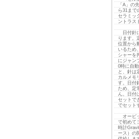
「A」の
ら31ま
セラミッ
ントラス
日付針に
ります。
位置から
いるため
シャーを
にジャン
0時に自
と、針は
カルメモ
す。日付
ため、定
ん。日付
セットで
でセット
オービッ
で初めて
時計Grav
ース）の
供給しま