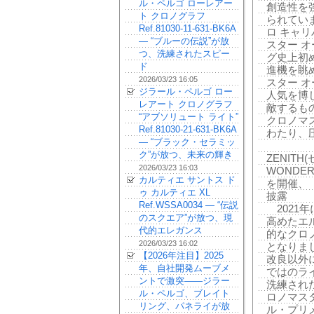
ル・ペルゴ ローレアー
創造性を
ト クロノグラフ
られてい
Ref.81030-11-631-BK6A
ロ キャ
— “ブルーの伝説”が放
スター 
つ、洗練されたスピー
グ史上初
ド
進機を眺
2026/03/23 16:05
スター 
ジラール・ペルゴ ロー
人気を博
レアート クロノグラフ
敵するも
“アブソリュート ライト”
クロノマ
Ref.81030-21-631-BK6A
わたり、
— “ブラック・セラミッ
ク”が放つ、未来の輝き
ZENITH
2026/03/23 16:03
WONDE
カルティエ サントス ド
を開催、
ゥ カルティエ XL
披露
Ref.WSSA0034 — “伝説
2021年
のスクエア”が放つ、現
高めたエ
代的エレガンス
的なクロ
2026/03/23 16:02
となりま
【2026年注目】2025
改良以外
年、自社開発ムーブメ
ではのラ
ントで激突——ジラー
洗練され
ル・ペルゴ、ブレイト
ロノマス
リング、パネライが放
ル・プリ