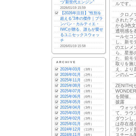
つ“新世代エンジン”
ルです。
2026/01/19 15:59
【2026年注目】“性別を
クロノマ
超える”3本の傑作｜ブラ
されたア
ンパン・カルティエ・
かる3色
IWCが贈る、誰もが愛せ
透明感を
るユニセックスウォッ
ールセコ
チ
し、新モ
2026/01/19 15:58
のエレメ
ら、星形
た、前モ
ARCHIVE
取りを施
え、より
2026年03月
（3件）
ンのムー
2026年01月
（2件）
2025年11月
（2件）
ZENITH
2025年08月
（1件）
WONDE
2025年07月
（3件）
を開催、
2025年06月
（6件）
披露
2025年05月
（6件）
ウォッチ
2025年04月
（3件）
て、ラウン
2025年03月
（6件）
ダウンし
2025年02月
（3件）
は存在感
2025年01月
（6件）
ラウンド
2024年12月
（11件）
スチール
2024年11月
（4件）