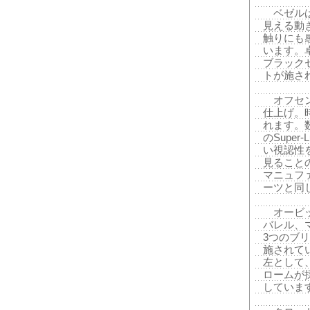
ベゼルは
見える動
触りにも
います。
ブラック
トが施さ
オフセン
仕上げ。
れます。
のSupe
い視認性
見ること
マニュフ
ーツと同
オービッ
バレル、
3つのブ
施されて
左として
ロームが
していま