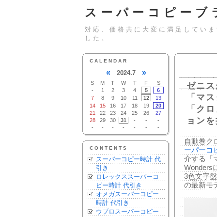
スーパーコピーブ
対応、価格共に大変に満足していま
した。
CALENDAR
«
»
2024.7
S
M
T
W
T
F
S
ゼニスが
-
1
2
3
4
5
6
「マス
7
8
9
10
11
12
13
14
15
16
17
18
19
20
「クロ
21
22
23
24
25
26
27
ョンを
28
29
30
31
-
-
-
-
-
-
-
-
-
-
自動巻ク
CONTENTS
ーパーコ
介する「マ
スーパーコピー時計 代
Wonde
引き
3色文字
ロレックススーパーコ
の最新モ
ピー時計 代引き
オメガスーパーコピー
時計 代引き
ウブロスーパーコピー