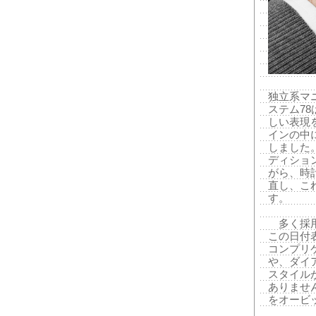
独立系マ
ステム7
しい表現
インの中
しました
ディショ
がら、時
直し、こ
す。
多く採用
この日付
コンプリ
や、ダイ
スタイル
ありませ
をオービ