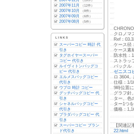
（19件）
2007年11月
（12件）
2007年10月
（8件）
2007年09月
（6件）
2007年08月
（5件）
CHRONO
クロノマ
LINKS
Ref：03.3
ケース径：
スーパーコピー 時計 代
ケース素
引き
防水性：1
タグホイヤースーパー
ストラッ
コピー 代引き
バックル
ルイヴィトンバッグコ
ゼニスコ
ピー 代引き
ロ 360
エルメスバッグコピー
仕様：1
代引き
9時位置
ウブロ 時計 コピー
グラフ針、
グッチバッグコピー 代
ター、色
引き
ター1つ
シャネルバッグコピー
価格：1,16
代引き
プラダバッグコピー 代
引き
【関連記
スーパーコピー ブラン
22.html
ド代引き