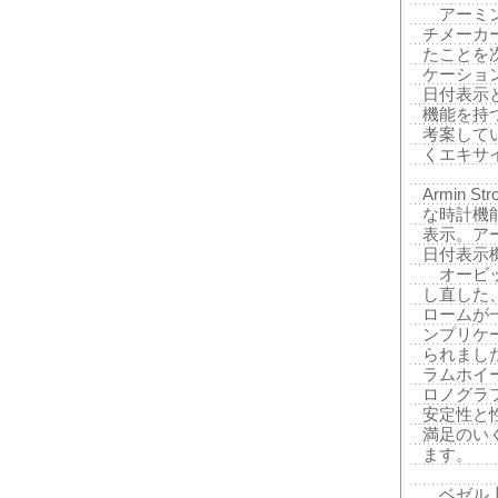
アーミン
チメーカ
たことを
ケーショ
日付表示
機能を持
考案して
くエキサ
Armin 
な時計機
表示。ア
日付表示
オービッ
し直した
ロームが
ンプリケ
られまし
ラムホイ
ロノグラ
安定性と
満足のい
ます。
ベゼル上