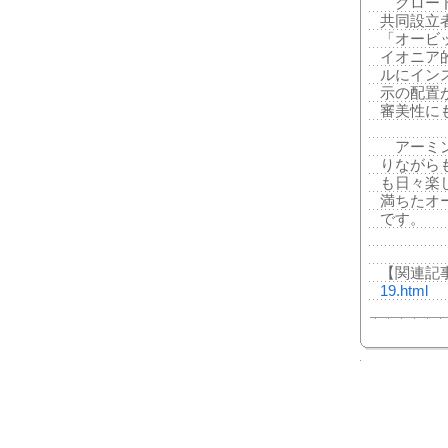
クロード
共同設立
「オービ
イオニア
ルにイン
示の配置
審美性に
アーミン
りながら
も日々楽
満ちたオ
です。
【関連記
19.html