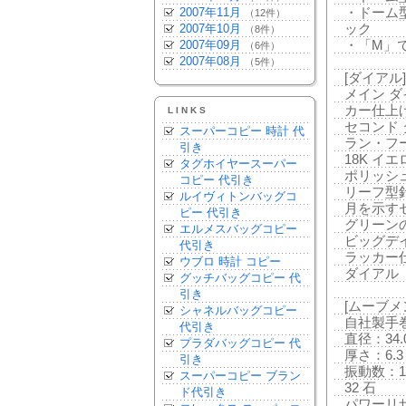
2007年11月
・ドーム
（12件）
2007年10月
ック
（8件）
2007年09月
・「M」
（6件）
2007年08月
（5件）
[ダイアル]
メイン 
カー仕上
LINKS
セコンド
スーパーコピー 時計 代
ラン・フ
引き
18K イ
タグホイヤースーパー
ポリッシ
コピー 代引き
リーフ型
ルイヴィトンバッグコ
月を示す
ピー 代引き
グリーン
エルメスバッグコピー
ビッグデ
代引き
ラッカー
ウブロ 時計 コピー
ダイアル
グッチバッグコピー 代
引き
[ムーブメ
シャネルバッグコピー
自社製手巻
代引き
直径：34.
プラダバッグコピー 代
厚さ：6.3
引き
振動数：18
スーパーコピー ブラン
32 石
ド代引き
パワーリザ