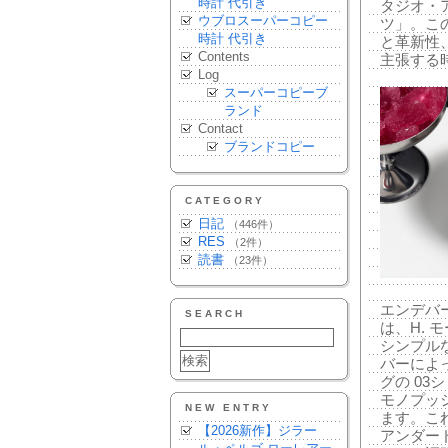
時計 代引き
タジオ・
ウブロスーパーコピー
ツ」。こ
時計 代引き
と革新性
Contents
主張する
Log
スーパーコピーブ
ランド
Contact
ブランドコピー
CATEGORY
日記
（446件）
RES
（2件）
読書
（23件）
エンデバ
SEARCH
は、H.
シンプル
バーによ
グの 0
モノプッ
NEW ENTRY
ます。こ
【2026新作】ジラー
アンダー