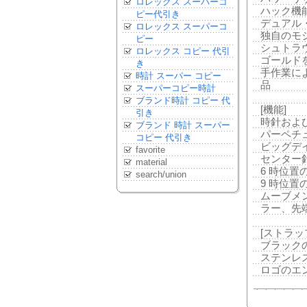
ロレックス スーパーコ
ハック機
ピー代引き
デュアル
ロレックス スーパーコ
独自のモ
ピー
シュトラ
ロレックス コピー 代引
ゴールド
き
手作業に
時計 スーパー コピー
品
スーパーコピー時計
ブランド時計 コピー 代
[機能]
引き
時針およ
ブランド 時計 スーパー
パーペチ
コピー 代引き
ビッグデ
favorite
センター
material
6 時位置
search/union
9 時位
ムーブメ
ラー、先
[ストラッ
ブラック
ステンレ
ロゴのエ