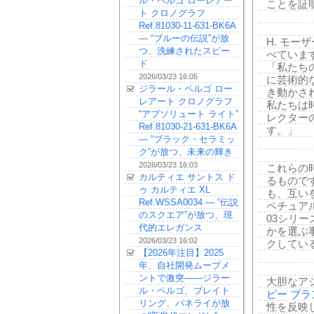
ル・ペルゴ ローレアー
ことを証
ト クロノグラフ
Ref.81030-11-631-BK6A
— “ブルーの伝説”が放
H. モー
つ、洗練されたスピー
べていま
ド
「私たち
2026/03/23 16:05
に芸術的
ジラール・ペルゴ ロー
き動かさ
レアート クロノグラフ
私たちは
“アブソリュート ライト”
レクター
Ref.81030-21-631-BK6A
す。」
— “ブラック・セラミッ
ク”が放つ、未来の輝き
2026/03/23 16:03
これらの
カルティエ サントス ド
るもので
ゥ カルティエ XL
も、互い
Ref.WSSA0034 — “伝説
ペチュア
のスクエア”が放つ、現
03シリ
代的エレガンス
かを選ぶ
2026/03/23 16:02
クしてい
【2026年注目】2025
年、自社開発ムーブメ
ントで激突——ジラー
大胆なア
ル・ペルゴ、ブレイト
ピー ブ
リング、パネライが放
性を反映