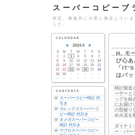
スーパーコピーブ
対応、価格共に大変に満足していま
した。
CALENDAR
«
»
2024.9
S
M
T
W
T
F
S
H. 
1
2
3
4
5
6
7
び心あ
8
9
10
11
12
13
14
15
16
17
18
19
20
21
「IT’
22
23
24
25
26
27
28
29
30
-
-
-
-
-
はパッ
-
-
-
-
-
-
-
時計製造
CONTENTS
ーザーとス
スーパーコピー時計 代
ッグを組
引き
にお届け
ロレックススーパーコ
の型破り
ピー時計 代引き
め火花を
オメガスーパーコピー
時計 代引き
ダイナミ
ウブロスーパーコピー
ー・パー