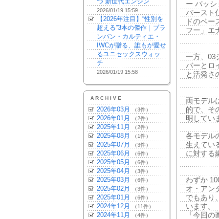
つ“新世代エンジン”
ー パッ
2026/01/19 15:59
バースト
【2026年注目】“性別を
ドのベー
超える”3本の傑作｜ブラ
フー」エ
ンパン・カルティエ・
IWCが贈る、誰もが愛せ
るユニセックスウォッ
一方、0
チ
バーとロ
2026/01/19 15:58
と活発さ
ARCHIVE
両モデル
2026年03月
的で、そ
（3件）
2026年01月
明してい
（2件）
2025年11月
（2件）
2025年08月
各モデル
（1件）
2025年07月
生えてい
（3件）
2025年06月
に対する
（6件）
2025年05月
（6件）
2025年04月
（3件）
2025年03月
わずか 1
（6件）
2025年02月
オ・アン
（3件）
2025年01月
でもあり
（6件）
2024年12月
います。
（11件）
2024年11月
「今回の
（4件）