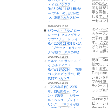
ル・ペルゴ ローレアー
部の回転
ト クロノグラフ
間を監視
Ref.81030-11-631-BK6A
示を調整
— “ブルーの伝説”が放
します。
つ、洗練されたスピー
ーセコン
ド
2026/03/23 16:05
ダイバーズ
ジラール・ペルゴ ロー
のケース
レアート クロノグラフ
の群れに
“アブソリュート ライト”
す。 こ
Ref.81030-21-631-BK6A
げられた
— “ブラック・セラミッ
8126
ク”が放つ、未来の輝き
2026/03/23 16:03
現在、Cuer
カルティエ サントス ド
拡大し、
ゥ カルティエ XL
表します
Ref.WSSA0034 — “伝説
Turqu
のスクエア”が放つ、現
ションを
代的エレガンス
プが付属し
2026/03/23 16:02
ラバース
【2026年注目】2025
ラップも
年、自社開発ムーブメ
ントで激突——ジラー
Cuervo
ル・ペルゴ、ブレイト
ピレーシ
リング、パネライが放
Bucea