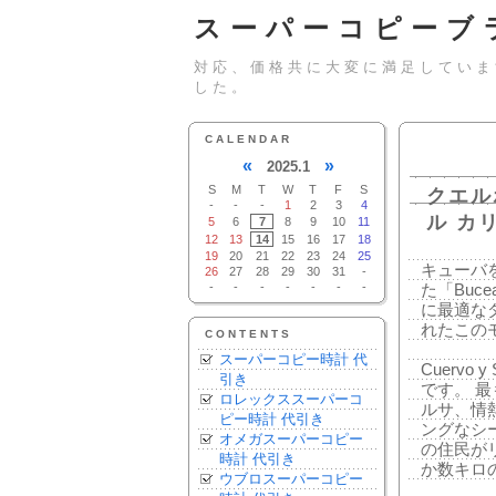
スーパーコピーブ
対応、価格共に大変に満足していま
した。
CALENDAR
«
»
2025.1
S
M
T
W
T
F
S
クエル
-
-
-
1
2
3
4
ル カ
5
6
7
8
9
10
11
12
13
14
15
16
17
18
19
20
21
22
23
24
25
キューバ
26
27
28
29
30
31
-
-
-
-
-
-
-
-
た「Buc
に最適な
れたこの
CONTENTS
スーパーコピー時計 代
Cuervo
引き
です。 
ロレックススーパーコ
ルサ、情
ピー時計 代引き
ングなシ
オメガスーパーコピー
の住民が
時計 代引き
か数キロ
ウブロスーパーコピー