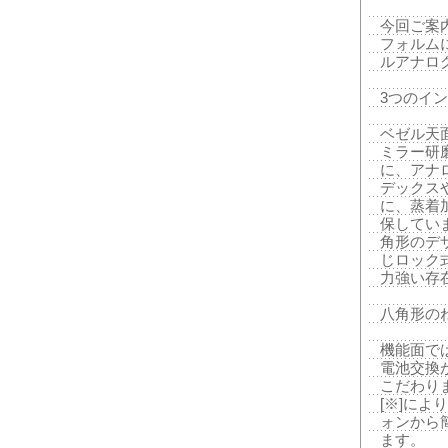
今回ご案内
フォルム
ルアナロ
3つのイ
ベゼル天
ミラー研
に、アナ
デックス
に、蒸着
保してい
角形のデ
じロック
力強い存
八角形の
機能面で
電池交換
こだわりま
[※]に
ォンから
ます。