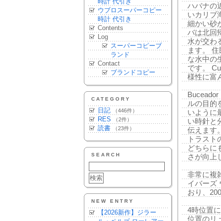
時計 代引き
ハバナの
ウブロスーパーコピー
いカリブ
時計 代引き
細かい砂
Contents
バは北回
Log
水が交わ
スーパーコピーブ
ます。 
ランド
な水中の
Contact
です。 Cue
ブランドコピー
様性に富
Bucea
CATEGORY
ルの目的
日記
（446件）
いように最適
RES
（2件）
い時針と
読書
（23件）
伝えます
トラスト
どちらにも
SEARCH
さが向上
非常に複
イバーズ
おり、2
NEW ENTRY
4時位置
【2026新作】ジラー
位置のリ