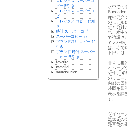
ロレックス スーパーコ
ピー代引き
水中でも
ロレックス スーパーコ
Bucead
ピー
赤のアク
ロレックス コピー 代引
のモデル
き
針と分針
時計 スーパー コピー
れ、水中
スーパーコピー時計
で強調さ
ブランド時計 コピー 代
ミノバ®
引き
は、赤で
ブランド 時計 スーパー
下部には
コピー 代引き
favorite
非常に複
material
イバーズ
search/union
です。 
のリュー
内部の回
時間を監
表示を調
す。
ダイバーズウ
は無垢の
熱帯魚の