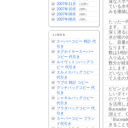
遠なスポ
2007年11月
（12件）
ている水
2007年10月
（8件）
みる価値
2007年09月
（6件）
2007年08月
（5件）
たった一
ます。 
深く潜る
LINKS
水が彼の
スーパーコピー 時計 代
し、容量
引き
なります
タグホイヤースーパー
数は14
コピー 代引き
入り込ん
ルイヴィトンバッグコ
数分が経
ピー 代引き
上します
エルメスバッグコピー
どいない
代引き
て人生の
ウブロ 時計 コピー
グッチバッグコピー 代
ピピンとの提
引き
しいダイ
シャネルバッグコピー
のフリー
代引き
を活用し
プラダバッグコピー 代
Bucea
引き
讃えて、Cu
スーパーコピー ブラン
「Bucea
ド代引き
きること