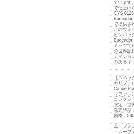
ています
で仕上げ
CYS 8
Bucead
で提供さ
このウォ
ピンバッ
Buceado
ミッツでピ
の世界記
ディショ
のあるキ
【スペッ
カリブ・
Caribe Pip
リファレンス
コレクシ
限定：世界
発売時期：
価格：580
ムーブメント
・ムーブメ