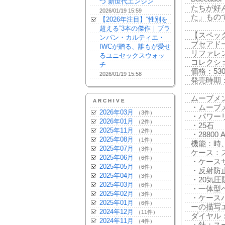
つ“新世代エンジン”
たちが好
2026/01/19 15:59
た」もの
【2026年注目】“性別を
超える”3本の傑作｜ブラ
【スペッ
ンパン・カルティエ・
ブセアド
IWCが贈る、誰もが愛せ
リファレン
るユニセックスウォッ
コレクシ
チ
価格：530
2026/01/19 15:58
発売時期：
ムーブメント
ARCHIVE
・ムーブメ
2026年03月
（3件）
・パワー
2026年01月
（2件）
・25石
2025年11月
（2件）
・28800 A
2025年08月
（1件）
機能：時
2025年07月
（3件）
ケース：
2025年06月
（6件）
・ケースサ
2025年05月
（6件）
・反射防
2025年04月
（3件）
・20気圧
2025年03月
（6件）
・一体型
2025年02月
（3件）
・ケース
2025年01月
（6件）
ーの描写
2024年12月
（11件）
ダイヤル
2024年11月
（4件）