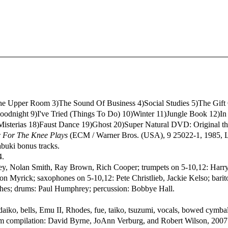
 The Upper Room 3)The Sound Of Business 4)Social Studies 5)The Gi
odnight 9)I've Tried (Things To Do) 10)Winter 11)Jungle Book 12)In T
isterias 18)Faust Dance 19)Ghost 20)Super Natural DVD: Original thea
 For The Knee Plays
(ECM / Warner Bros. (USA), 9 25022-1, 1985, L
buki bonus tracks.
4.
ley, Nolan Smith, Ray Brown, Rich Cooper; trumpets on 5-10,12: Har
on Myrick; saxophones on 5-10,12: Pete Christlieb, Jackie Kelso; bariton
hes; drums: Paul Humphrey; percussion: Bobbye Hall.
iko, bells, Emu II, Rhodes, fue, taiko, tsuzumi, vocals, bowed cymbal
m compilation: David Byrne, JoAnn Verburg, and Robert Wilson, 2007