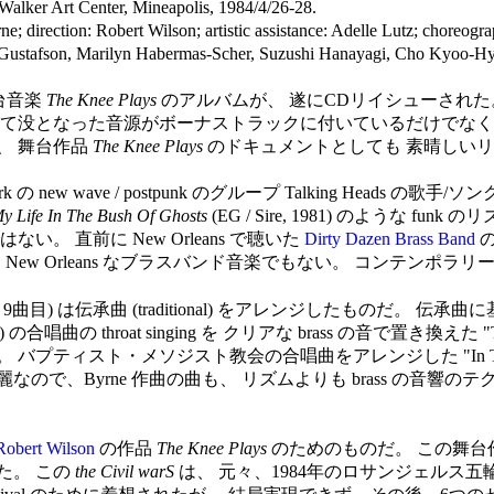
Walker Art Center, Mineapolis, 1984/4/26-28.
e; direction: Robert Wilson; artistic assistance: Adelle Lutz; choreo
Gustafson, Marilyn Habermas-Scher, Suzushi Hanayagi, Cho Kyoo-Hyun
舞台音楽
The Knee Plays
のアルバムが、 遂にCDリイシューされた。 
れて没となった音源がボーナストラックに付いているだけでなく
、 舞台作品
The Knee Plays
のドキュメントとしても 素晴しい
k の new wave / postpunk のグループ Talking Heads の歌手
y Life In The Bush Of Ghosts
(EG / Sire, 1981) のような fun
。 直前に New Orleans で聴いた
Dirty Dazen Brass Band
の
 New Orleans なブラスバンド音楽でもない。 コンテンポ
 5, 6, 8, 9曲目) は伝承曲 (traditional) をアレンジした
唱曲の throat singing を クリアな brass の音で置き換えた "T
ティスト・メソジスト教会の合唱曲をアレンジした "In The U
なので、Byrne 作曲の曲も、 リズムよりも brass の音響のテクスチャを生か
Robert Wilson
の作品
The Knee Plays
のためのものだ。 この舞台
た。 この
the Civil warS
は、 元々、1984年のロサンジェルス五輪 (Games o