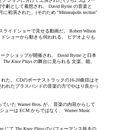
後、6つのセクションに分けて上演された (うち2つはワー
して着想され、 David Byrne の音楽と
月に初演された。(そのため "Minneapolis section"
イドショーで見せる動画だ。 Robert Wilson
イドショーから動きも伺われる。 ビデオよりも
ークショップが開催され、 David Byrne と日本
。
The Knee Plays
の舞台に見られる 文楽、能、
れた。 CDのボーナストラックの16-20曲目はそ
使われたブラスバンドの音楽の方でやはり良かっ
た Warner Bros. が、 音楽の内容からして
ECM からではなく、 Warner Music
tre にて
The Knee Plays
のパフォーマンス抜きの