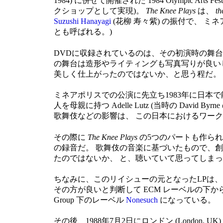
1984) に併せて開催された 1984 Olympic
クショップとして実現)。
The Knee Plays
は、
th
Suzushi Hanayagi
(花柳 寿々紫) の振付で、 ミネアポリス
とも呼ばれる。)
DVDに収録されているのは、その初演時の舞台の一連のモ
の舞台は造形やライティングも写真写りが良い
美しく仕上がったのではないか、と思う程だ。
ミネアポリスでの公演に先立ち1983年に日本で能の 観
人を母親に持つ Adelle Lutz (当時の Davi
歌舞伎などの影響は、 この日本におけるワー
その際に
The Knee Plays
の5つのパートも作られ
の録音だ。 歌舞伎の音楽に基づいたもので、
たのではないか、 と、聴いていて思ってしま
ちなみに、このリイシューの元となったLPは、ドイツの 
その方が良いと判断して ECM レーベルの下からリ
Group 下のレーベル
Nonesuch
になっている。
その後、1988年7月2日にロンドン (London, UK)