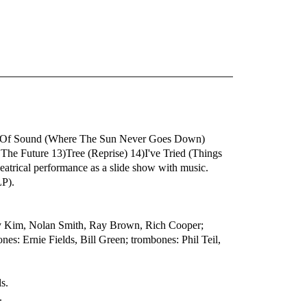
ft Of Sound (Where The Sun Never Goes Down)
he Future 13)Tree (Reprise) 14)I've Tried (Things
trical performance as a slide show with music.
P).
ry Kim, Nolan Smith, Ray Brown, Rich Cooper;
es: Ernie Fields, Bill Green; trombones: Phil Teil,
s.
.