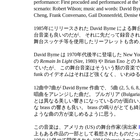
performance: First procuded and performanced at the 
scenario: Robert Wilson; music and words: David Byrn
Cheng, Frank Conversano, Gail Donnenfeld, Denise 
1985年にリリースされた David Byrne による
台音楽も良いのだが、 それに先だって録音さ
舞台スッケチ等を使用したリーフレットも含め
David Byrne は 1970年代後半に登場した New Yor
の
Remain In Light
(Sire, 1980) や Brian Eno との
M
ていたが、 この舞台音楽はそういう類の音楽ではない
funk のイデオムはそれほど強くなく、 いわゆる
12曲中7曲が David Byrne 作曲で、 5曲 (2,
唱曲をアレンジした曲だ。 ブルガリア (Bulgaria) の合
とは異なる美しい響きになっているのが面白い。 バプ
な brass の響きも良い。 brass の鳴りがとても綺麗
ような曲の方が楽しめるように思う。
この音楽は、アメリカ (US) の舞台作家/演出家
上もある作品の一部として着想されたものだっ