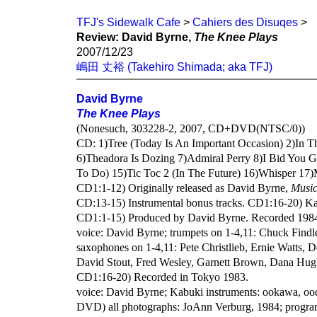
TFJ's Sidewalk Cafe
>
Cahiers des Disuqes
>
Review: David Byrne,
The Knee Plays
2007/12/23
嶋田 丈裕 (Takehiro Shimada; aka TFJ)
David Byrne
The Knee Plays
(Nonesuch, 303228-2, 2007, CD+DVD(NTSC/0))
CD: 1)Tree (Today Is An Important Occasion) 2)In
6)Theadora Is Dozing 7)Admiral Perry 8)I Bid You Go
To Do) 15)Tic Toc 2 (In The Future) 16)Whisper 17)M
CD1:1-12) Originally released as David Byrne,
Music
CD:13-15) Instrumental bonus tracks. CD1:16-20) Ka
CD1:1-15) Produced by David Byrne. Recorded 198
voice: David Byrne; trumpets on 1-4,11: Chuck Find
saxophones on 1-4,11: Pete Christlieb, Ernie Watts, D
David Stout, Fred Wesley, Garnett Brown, Dana Hug
CD1:16-20) Recorded in Tokyo 1983.
voice: David Byrne; Kabuki instruments: ookawa, ooda
DVD) all photographs: JoAnn Verburg, 1984; progra