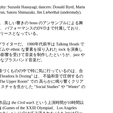
graphy: Suzushi Hanayagi; dancers: Donald Byrd, Maria
, Satoru Shimazaki, Jim Lieberthal (understudy).
美しい響きの brass のアンサンブルによる舞
、 パフォーマンスのDVDまで付属しており、
リリースとなっている。
/ソングライターだ。 1980年代前半は Talking Heads で
k のリズムや ethnic な要素を採り入れた rock を演奏し
影響を受けて音楽を制作したというが、jazz や
ラリーなブラスバンド音楽だ。
ものだ。 伝承曲に基づくものの中で特に気に行っているのは、合
headora Is Dozing" は、 不協和音で圧倒するの
pper Room" での 高らかに鳴り響くクリア
した "Social Studies" や "Winter" の
作品は
the Civil warS
という上演時間が10時間以
f the XXIII Olympiad、Los Angeles