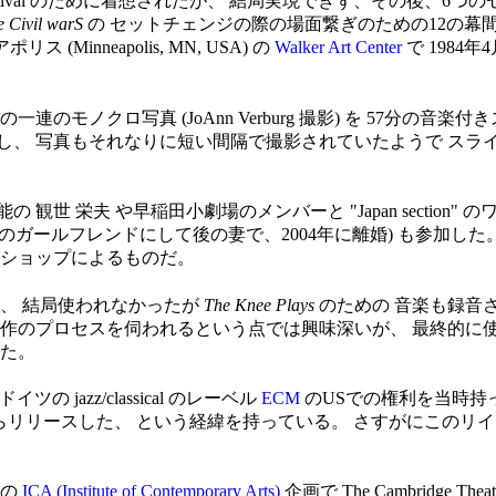
 Arts Festival のために着想されたが、 結局実現できず、その
e Civil warS
の セットチェンジの際の場面繋ぎのための12の幕間寸劇と
 (Minneapolis, MN, USA) の
Walker Art Center
で 1984年4
ノクロ写真 (JoAnn Verburg 撮影) を 57分の音楽付きスラ
し、 写真もそれなりに短い間隔で撮影されていたようで スラ
世 栄夫 や早稲田小劇場のメンバーと "Japan section" のワ
d Byrne のガールフレンドにして後の妻で、2004年に離婚) も参加した
クショップによるものだ。
、 結局使われなかったが
The Knee Plays
のための 音楽も録音さ
創作のプロセスを伺われるという点では興味深いが、 最終的に
った。
jazz/classical のレーベル
ECM
のUSでの権利を当時持ってい
リースした、 という経緯を持っている。 さすがにこのリイシューは 
 の
ICA (Institute of Contemporary Arts)
企画で The Cambridge Thea