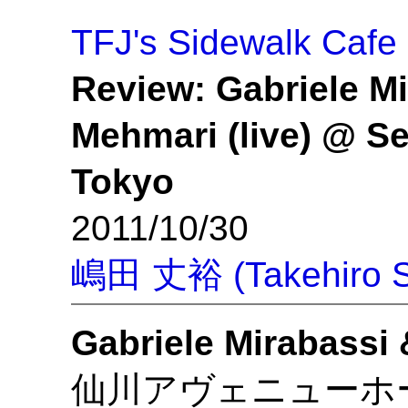
TFJ's Sidewalk Cafe
Review: Gabriele M
Mehmari (live) @ S
Tokyo
2011/10/30
嶋田 丈裕 (Takehiro S
Gabriele Mirabassi
仙川アヴェニューホ