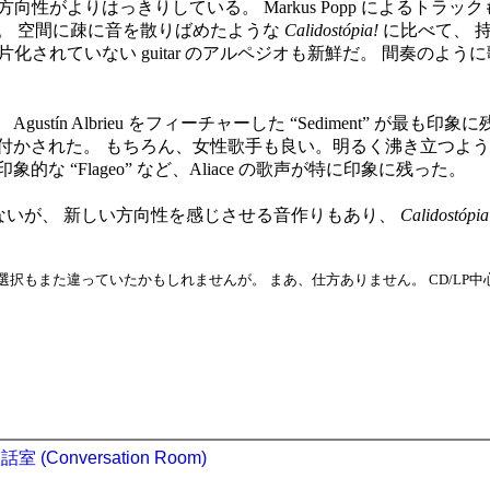
lore に近い方向性がよりはっきりしている。 Markus Popp によるトラッ
。 空間に疎に音を散りばめたような
Calidostópia!
に比べて、 
うな断片化されていない guitar のアルペジオも新鮮だ。 間奏
gustín Albrieu をフィーチャーした “Sediment” が最も
された。 もちろん、女性歌手も良い。明るく沸き立つような電子音
 “Flageo” など、Aliace の歌声が特に印象に残った。
いが、 新しい方向性を感じさせる音作りもあり、
Calidostópia
選択もまた違っていたかもしれませんが。 まあ、仕方ありません。 CD/LP
話室 (Conversation Room)