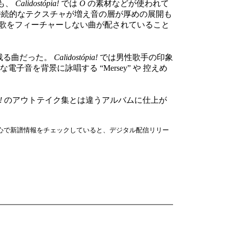
クも、
Calidostópia!
では
O
の素材などが使われて
持続的なテクスチャが増え音の層が厚めの展開も
のように歌をフィーチャーしない曲が配されていること
印象に残る曲だった。
Calidostópia!
では男性歌手の印象
を背景に詠唱する “Mersey” や 控えめ
!
のアウトテイク集とは違うアルバムに仕上が
中心で新譜情報をチェックしていると、デジタル配信リリー