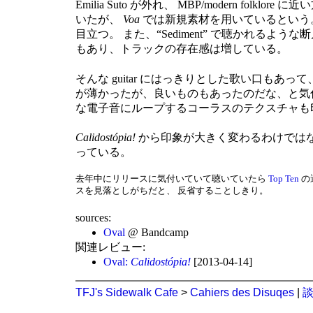
Emilia Suto が外れ、 MBP/modern folk
いたが、
Voa
では新規素材を用いているという
目立つ。 また、“Sediment” で聴かれるよ
もあり、トラックの存在感は増している。
そんな guitar にはっきりとした歌い口もあって、 A
が薄かったが、良いものもあったのだな、と気付か
な電子音にループするコーラスのテクスチャも印象的な
Calidostópia!
から印象が大きく変わるわけではな
っている。
去年中にリリースに気付いていて聴いていたら
Top Ten
の
スを見落としがちだと、 反省することしきり。
sources:
Oval
@ Bandcamp
関連レビュー:
Oval:
Calidostópia!
[2013-04-14]
TFJ's Sidewalk Cafe
>
Cahiers des Disuqes
|
談