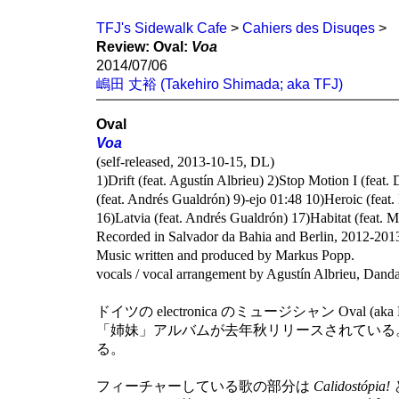
TFJ's Sidewalk Cafe
>
Cahiers des Disuqes
>
Review: Oval:
Voa
2014/07/06
嶋田 丈裕 (Takehiro Shimada; aka TFJ)
Oval
Voa
(self-released, 2013-10-15, DL)
1)Drift (feat. Agustín Albrieu) 2)Stop Motion I (fea
(feat. Andrés Gualdrón) 9)-ejo 01:48 10)Heroic (feat.
16)Latvia (feat. Andrés Gualdrón) 17)Habitat (feat. 
Recorded in Salvador da Bahia and Berlin, 2012-201
Music written and produced by Markus Popp.
vocals / vocal arrangement by Agustín Albrieu, Dan
ドイツの electronica のミュージシャン Ov
「姉妹」アルバムが去年秋リリースされている
る。
フィーチャーしている歌の部分は
Calidostópia!