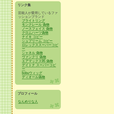
リンク集
芸能人が愛用しているファ
ッションブランド
ブライトリング
モンクレール 偽物
ノースフェイス 偽物
クロムハーツ偽物
ナイキ コピー
シュプリーム コピー
ロレックススーパーコピ
ー
シャネル 偽物
ヴァンクリ 偽物
エアマックス95 偽物
デイトナ スーパーコピ
ー
bobuウィッグ
ディオール偽物
プロフィール
なんめりな人