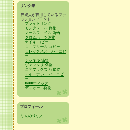
リンク集
芸能人が愛用しているファ
ッションブランド
ブライトリング
モンクレール 偽物
ノースフェイス 偽物
クロムハーツ偽物
ナイキ コピー
シュプリーム コピー
ロレックススーパーコピ
ー
シャネル 偽物
ヴァンクリ 偽物
エアマックス95 偽物
デイトナ スーパーコピ
ー
bobuウィッグ
ディオール偽物
プロフィール
なんめりな人